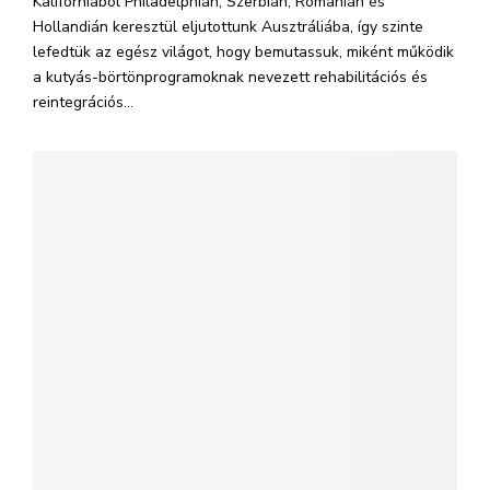
Kaliforniából Philadelphián, Szerbián, Románián és
Hollandián keresztül eljutottunk Ausztráliába, így szinte
lefedtük az egész világot, hogy bemutassuk, miként működik
a kutyás-börtönprogramoknak nevezett rehabilitációs és
reintegrációs...