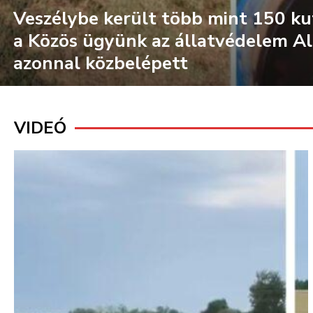
Veszélybe került több mint 150 kut
a Közös ügyünk az állatvédelem A
azonnal közbelépett
V
e
s
VIDEÓ
z
é
l
y
b
e
k
e
r
ü
l
t
t