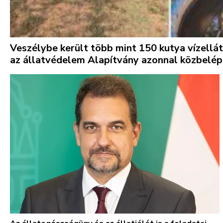
l
l
a
t
v
Veszélybe került több mint 150 kutya vízellá
é
az állatvédelem Alapítvány azonnal közbelép
d
e
l
e
m
A
l
a
p
í
t
v
á
n
y
a