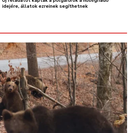
Új feladatot kaptak a polgárőrök a hőségriadó
idejére, állatok ezreinek segíthetnek