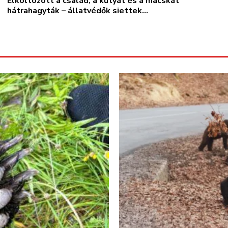
Elköltözött a család, a kutyát és a macskát
hátrahagyták – állatvédők siettek...