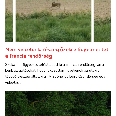
Nem viccelünk: részeg őzekre figyelmeztet
a francia rendőrség
Szokatlan figyelmeztetést adott ki a francia rendőrség: arra
kérik az autósokat, hogy fokozottan figyeljenek az utakra
tévedő „részeg állatokra”. A Saône-et-Loire Csendőrség egy
videót is...