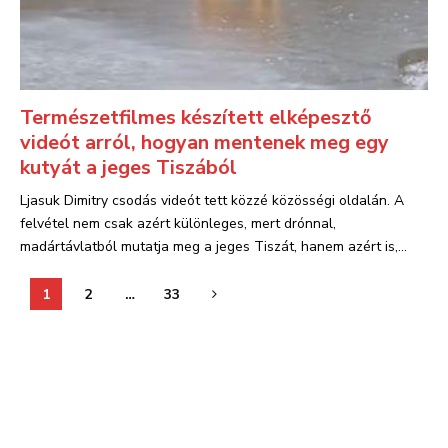
Természetfilmes készített elképesztő
videót arról, hogyan mentenek meg egy
kutyát a jeges Tiszából
Ljasuk Dimitry csodás videót tett közzé közösségi oldalán. A
felvétel nem csak azért különleges, mert drónnal,
madártávlatból mutatja meg a jeges Tiszát, hanem azért is,...
Bejegyzések
1
2
…
33
lapozása