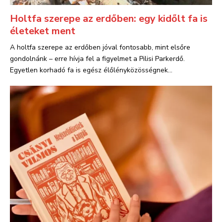
Holtfa szerepe az erdőben: egy kidőlt fa is
életeket ment
A holtfa szerepe az erdőben jóval fontosabb, mint elsőre
gondolnánk – erre hívja fel a figyelmet a Pilisi Parkerdő.
Egyetlen korhadó fa is egész élőlényközösségnek...