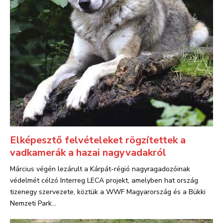
Elképesztő felvételeket rögzítettek a
vadkamerák a hazai nagyvadakról
Március végén lezárult a Kárpát-régió nagyragadozóinak
védelmét célzó Interreg LECA projekt, amelyben hat ország
tizenegy szervezete, köztük a WWF Magyarország és a Bükki
Nemzeti Park...