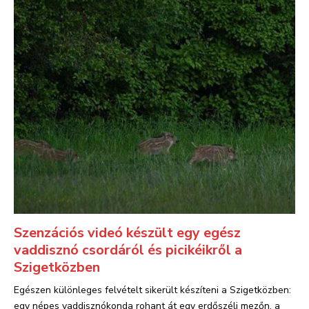
Szenzációs videó készült egy egész
vaddisznó csordáról és picikéikről a
Szigetközben
Egészen különleges felvételt sikerült készíteni a Szigetközben:
egy népes vaddisznókonda rohant át egy erdőszéli mezőn, a