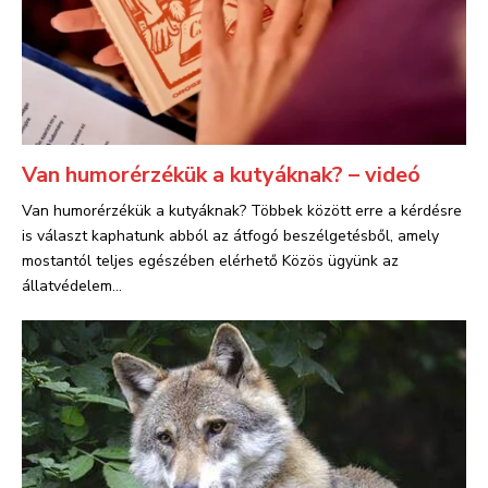
Van humorérzékük a kutyáknak? – videó
Van humorérzékük a kutyáknak? Többek között erre a kérdésre
is választ kaphatunk abból az átfogó beszélgetésből, amely
mostantól teljes egészében elérhető Közös ügyünk az
állatvédelem...