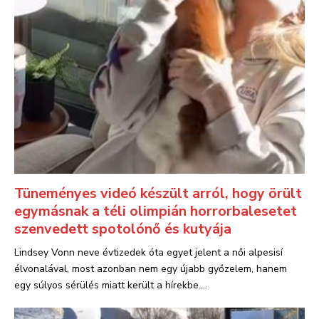
Tüneményes videó készült arról, hogy örült
egymásnak a téli olimpián horrorbalesetet
szenvedett spotolónő és kutyája
Lindsey Vonn neve évtizedek óta egyet jelent a női alpesisí
élvonalával, most azonban nem egy újabb győzelem, hanem
egy súlyos sérülés miatt került a hírekbe....