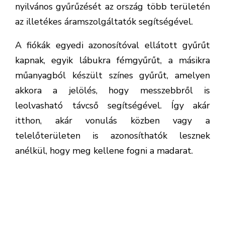
nyilvános gyűrűzését az ország több területén
az illetékes áramszolgáltatók segítségével.
A fiókák egyedi azonosítóval ellátott gyűrűt
kapnak, egyik lábukra fémgyűrűt, a másikra
műanyagból készült színes gyűrűt, amelyen
akkora a jelölés, hogy messzebbről is
leolvasható távcső segítségével. Így akár
itthon, akár vonulás közben vagy a
telelőterületen is azonosíthatók lesznek
anélkül, hogy meg kellene fogni a madarat.
Bács-Kiskun vármegyében
30 településen, 67
fészekben 206 fiókát, valamint Szegeden
két fészekben nyolc fiókát
sikerült
megjelölni.