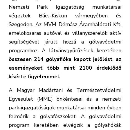
Nemzeti Park Igazgatóság munkatársai
végeztek Bács-Kiskun vármegyében és
Szegeden. Az MVM Démász Áramhálózati Kft.
emelőkosaras autóval és villanyszerelők aktív
segítségével járult hozzá a gólyavédelmi
programhoz. A látványgyűrűzések keretében
összesen 214 gólyafióka kapott jelölést
,
az
eseményeket több mint 2100 érdeklődő
kísérte figyelemmel.
A Magyar Madártani és Természetvédelmi
Egyesület (MME) önkéntesei és a nemzeti
park-igazgatóságok munkatársai minden évben
felmérik a gólyafészkeket. A gólyavédelmi
program keretében elvégzik a gólyafiókák