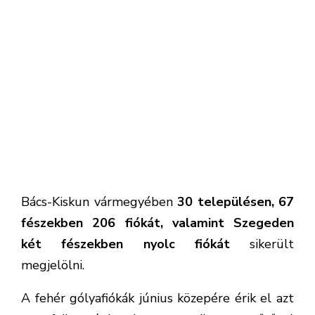
A fehér gólyafiókák június közepére érik el azt
a fejlettségi kort, amikor gyűrűvel
megjelölhetők. Ebben az időszakban akkorák,
hogy a lábuk már nem vastagodik tovább, így
nem áll fenn az a veszély, hogy a gyűrű később
elszorítaná. Ha egy fészekben mégis túl kicsik
lennének a fiókák, akkor ők nem kapnak
jelölést.
Korábbi cikkünket
ide kattintva
tudja elolvasni,
melyből kiderül hány fehér gólyafiókát
gyűrűztek meg Baja környékén a Duna-Dráva
Nemzeti Park Igazgatóság munkatársai.
(Forrás: KNP, Fotó: Csaplár Katalin,Kirtyán