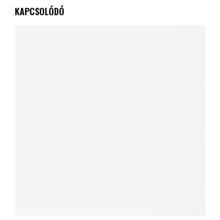
Meglőttek egy fiatal fehér gólyát a
madárvédelmi központban