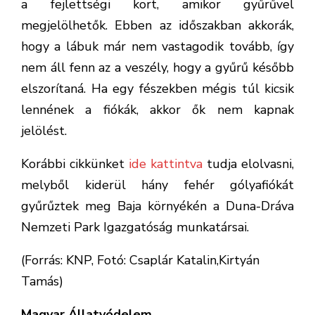
Tamás)
Magyar Állatvédelem
GOLYA
GYŰRŰZÉS
KISKUNSÁGI NEMZETI PARK
MEGOSZTÁS
0
ELŐZŐ
Különleges vadmacskát fotóztak a
Bakonyban
KÖVETKEZŐ
Brutális állatkínzás: Megásott sír várta az
áldozatokat – Két kutyát agyonvert, három