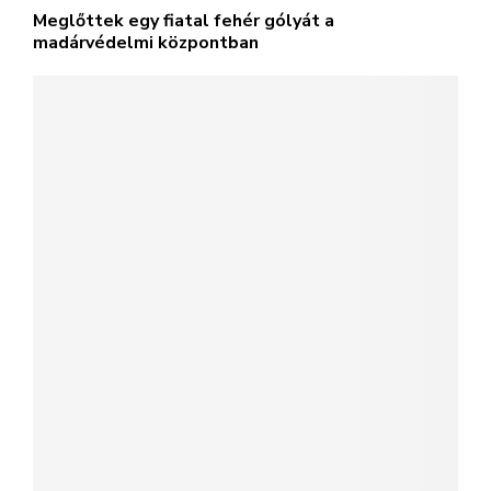
Kétszáz gólya éldegél biztonságban a
„hortobágyi gólyaparadicsomban”