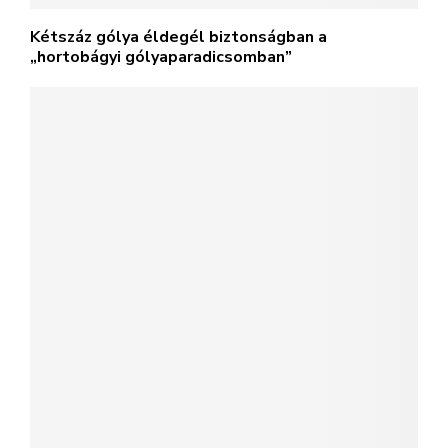
Újabb 8 mentett kis gólya cseperedett fel és
nyerte vissza szabadságát, hála a Mályi
Madármentőknek!
@2023 - magyarallatvedelem.hu. All Right Reserved.
Adatvédelmi irányelvek
Hírlevél
Impresszum
Kapcsolat
Médiaajánlat
Szerzői jogok
BELFÖLD
KÜLFÖLD
KÖRNYEZET
VIDEÓ
HUMOR
PROGRAMAJÁNLÓ