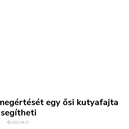
 megértését egy ősi kutyafajta
segítheti
2021.06.27.