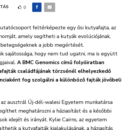
TÁS
0
tatócsoport feltérképezte egy ősi kutyafajta, az
nomját, amely segítheti a kutyák evolúciójának,
ző betegségeknek a jobb megértését.
ik sajátossága, hogy nem tud ugatni, ma is együtt
gjaival.
A BMC Genomics című folyóiratban
afajták családfájának törzsénél elhelyezkedő
nciaként fog szolgálni a különböző fajták jövőbeli
 az ausztrál Új-dél-walesi Egyetem munkatársa
segíthet meghatározni a háziasítást és a későbbi
ok idejét és irányát. Kylie Cairns, az egyetem
hetik a kutyafajták kialakulásának, a háziasítás