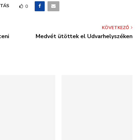
TÁS
0
KÖVETKEZŐ
ceni
Medvét ütöttek el Udvarhelyszéken