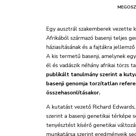
MEGOSZ
Egy ausztrál szakemberek vezette ku
Afrikából származó basenji teljes ge
háziasításának és a fajtákra jellem
A kis termetű basenji, amelynek egy
él és vadászik néhány afrikai törzs ta
publikált tanulmány szerint a kuty
basenji genomja torzítatlan refere
összehasonlításakor.
A kutatást vezető Richard Edwards,
szerint a basenji genetikai térképe 
tenyésztést kísérő genetikai változás
munkatársa szerint eredményeik segít