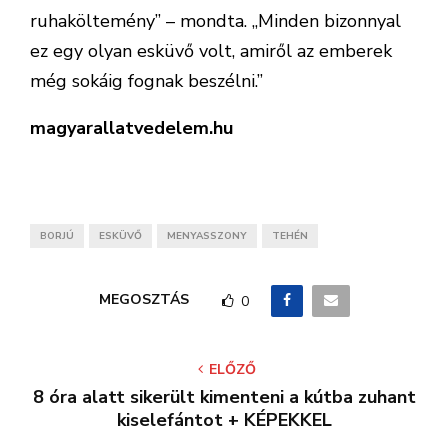
ruhaköltemény” – mondta. „Minden bizonnyal
ez egy olyan esküvő volt, amiről az emberek
még sokáig fognak beszélni.”
magyarallatvedelem.hu
BORJÚ
ESKÜVŐ
MENYASSZONY
TEHÉN
MEGOSZTÁS
0
ELŐZŐ
8 óra alatt sikerült kimenteni a kútba zuhant
kiselefántot + KÉPEKKEL