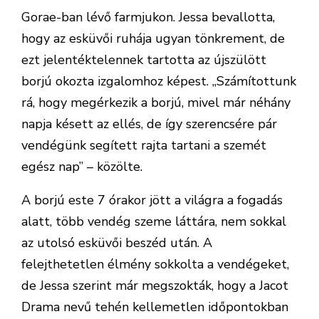
Gorae-ban lévő farmjukon. Jessa bevallotta,
hogy az esküvői ruhája ugyan tönkrement, de
ezt jelentéktelennek tartotta az újszülött
borjú okozta izgalomhoz képest. „Számítottunk
rá, hogy megérkezik a borjú, mivel már néhány
napja késett az ellés, de így szerencsére pár
vendégünk segített rajta tartani a szemét
egész nap” – közölte.
A borjú este 7 órakor jött a világra a fogadás
alatt, több vendég szeme láttára, nem sokkal
az utolsó esküvői beszéd után. A
felejthetetlen élmény sokkolta a vendégeket,
de Jessa szerint már megszokták, hogy a Jacot
Drama nevű tehén kellemetlen időpontokban