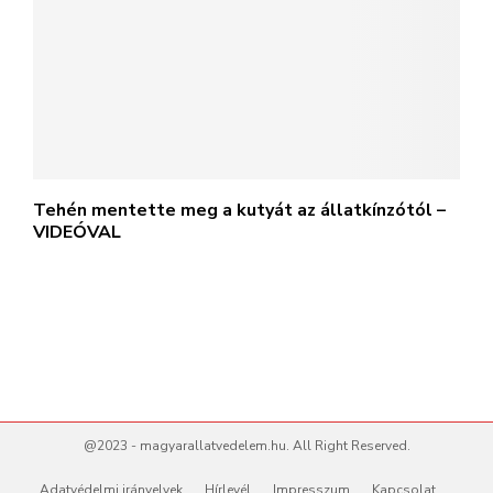
Tehén mentette meg a kutyát az állatkínzótól –
VIDEÓVAL
@2023 - magyarallatvedelem.hu. All Right Reserved.
Adatvédelmi irányelvek
Hírlevél
Impresszum
Kapcsolat