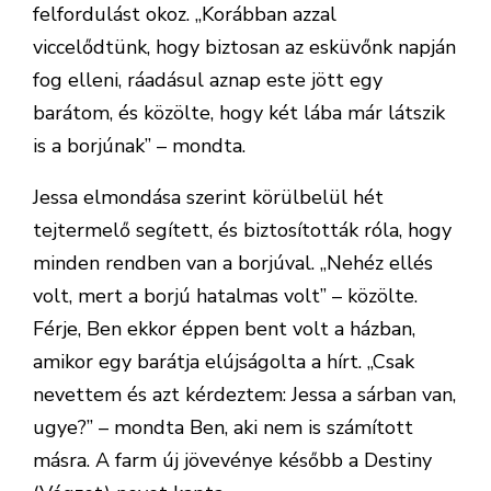
felfordulást okoz. „Korábban azzal
viccelődtünk, hogy biztosan az esküvőnk napján
fog elleni, ráadásul aznap este jött egy
barátom, és közölte, hogy két lába már látszik
is a borjúnak” – mondta.
Jessa elmondása szerint körülbelül hét
tejtermelő segített, és biztosították róla, hogy
minden rendben van a borjúval. „Nehéz ellés
volt, mert a borjú hatalmas volt” – közölte.
Férje, Ben ekkor éppen bent volt a házban,
amikor egy barátja elújságolta a hírt. „Csak
nevettem és azt kérdeztem: Jessa a sárban van,
ugye?” – mondta Ben, aki nem is számított
másra. A farm új jövevénye később a Destiny