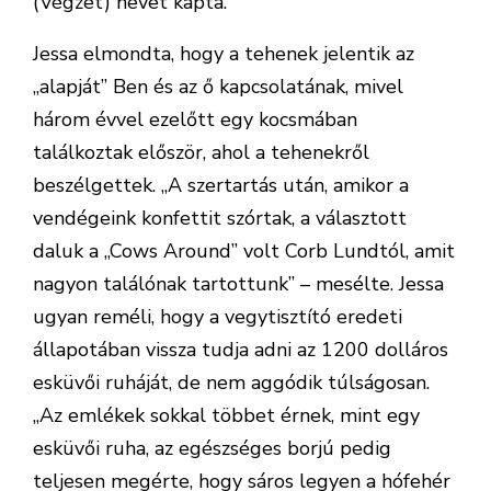
(Végzet) nevet kapta.
Jessa elmondta, hogy a tehenek jelentik az
„alapját” Ben és az ő kapcsolatának, mivel
három évvel ezelőtt egy kocsmában
találkoztak először, ahol a tehenekről
beszélgettek. „A szertartás után, amikor a
vendégeink konfettit szórtak, a választott
daluk a „Cows Around” volt Corb Lundtól, amit
nagyon találónak tartottunk” – mesélte. Jessa
ugyan reméli, hogy a vegytisztító eredeti
állapotában vissza tudja adni az 1200 dolláros
esküvői ruháját, de nem aggódik túlságosan.
„Az emlékek sokkal többet érnek, mint egy
esküvői ruha, az egészséges borjú pedig
teljesen megérte, hogy sáros legyen a hófehér