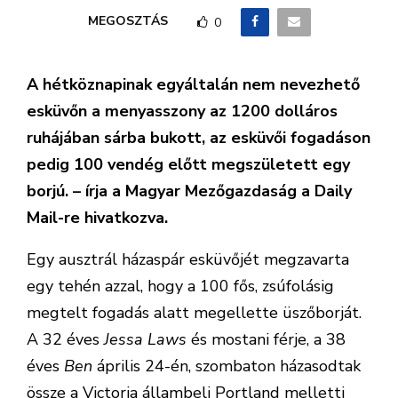
MEGOSZTÁS
0
A hétköznapinak egyáltalán nem nevezhető
esküvőn a menyasszony az 1200 dolláros
ruhájában sárba bukott, az esküvői fogadáson
pedig 100 vendég előtt megszületett egy
borjú. – írja a Magyar Mezőgazdaság a Daily
Mail-re hivatkozva.
Egy ausztrál házaspár esküvőjét megzavarta
egy tehén azzal, hogy a 100 fős, zsúfolásig
megtelt fogadás alatt megellette üszőborját.
A 32 éves
Jessa Laws
és mostani férje, a 38
éves
Ben
április 24-én, szombaton házasodtak
össze a Victoria állambeli Portland melletti