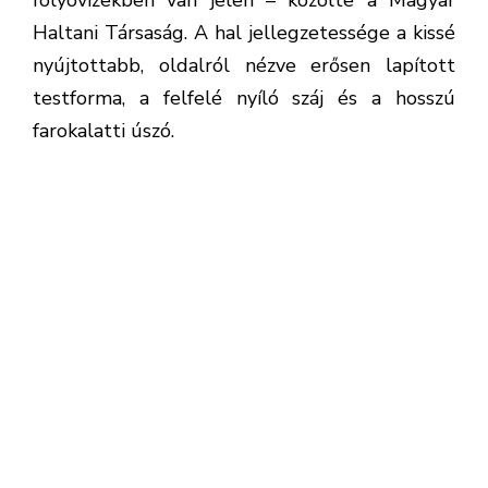
Magyar Állatvédelem
ÉV HALA
RÉTICSÍK
MEGOSZTÁS
0
ELŐZŐ
Magyar mentőkutya, Hope vitte el a show-t
a Sándor palotában, a köztársasági elnök
újévi köszöntőjekor
KÖVETKEZŐ
Na jó, most írjuk át a biológiakönyveket:
fogakkal rendelkező békát fedeztek fel!