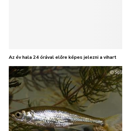
Furcsa versenyben a kurta baing lett az „Év hala”
@2023 - magyarallatvedelem.hu. All Right Reserved.
Adatvédelmi irányelvek
Hírlevél
Impresszum
Kapcsolat
Médiaajánlat
Szerzői jogok
BELFÖLD
KÜLFÖLD
KÖRNYEZET
VIDEÓ
HUMOR
PROGRAMAJÁNLÓ
KUTYÁS-BÖRTÖNPROGRAM