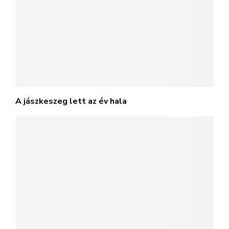
Az év hala 24 órával előre képes jelezni a vihart