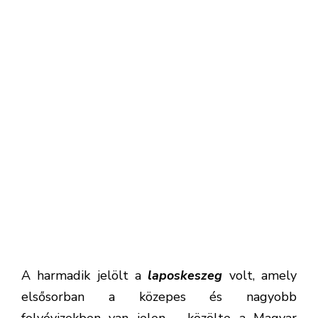
Haltani Társaság. A hal jellegzetessége a kissé
nyújtottabb, oldalról nézve erősen lapított
testforma, a felfelé nyíló száj és a hosszú
farokalatti úszó.
(Forrás: Halazin/ Magyar Haltani Társaság)