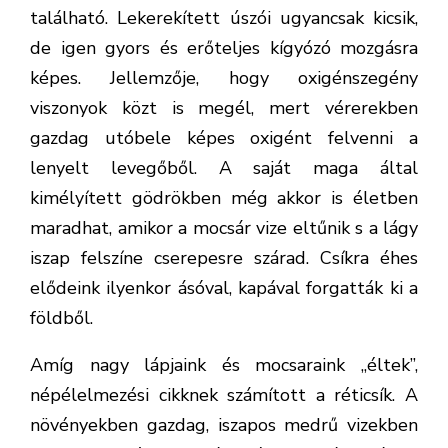
kimélyített gödrökben még akkor is életben
maradhat, amikor a mocsár vize eltűnik s a lágy
iszap felszíne cserepesre szárad. Csíkra éhes
elődeink ilyenkor ásóval, kapával forgatták ki a
földből.
Amíg nagy lápjaink és mocsaraink „éltek”,
népélelmezési cikknek számított a réticsík. A
növényekben gazdag, iszapos medrű vizekben
ma is sokfelé megtalálható, de az állományai
kicsinyek és veszélyeztetettek, ezért védettek.
A faj természetvédelmi értéke példányonként
10 ezer forint.
A réticsík napjainkban is többfelé