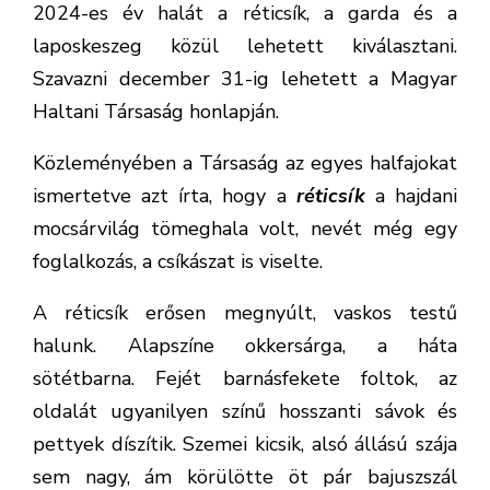
ismertetve azt írta, hogy a
réticsík
a hajdani
mocsárvilág tömeghala volt, nevét még egy
foglalkozás, a csíkászat is viselte.
A réticsík erősen megnyúlt, vaskos testű
halunk. Alapszíne okkersárga, a háta
sötétbarna. Fejét barnásfekete foltok, az
oldalát ugyanilyen színű hosszanti sávok és
pettyek díszítik. Szemei kicsik, alsó állású szája
sem nagy, ám körülötte öt pár bajuszszál
található. Lekerekített úszói ugyancsak kicsik,
de igen gyors és erőteljes kígyózó mozgásra
képes. Jellemzője, hogy oxigénszegény
viszonyok közt is megél, mert vérerekben
gazdag utóbele képes oxigént felvenni a
lenyelt levegőből. A saját maga által