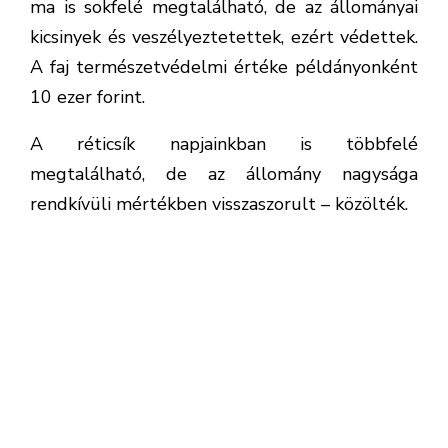
megtalálható, de az állomány nagysága
rendkívüli mértékben visszaszorult – közölték.
A réticsík a gardát és a laposkeszeget
előzte meg
Mint írták, a szavazáson a másik választható faj
a
garda
volt. A garda egyébként a Balaton