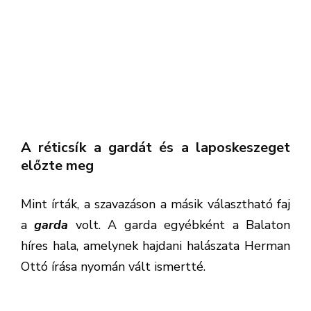
híres hala, amelynek hajdani halászata Herman
Ottó írása nyomán vált ismertté.
A harmadik jelölt a
laposkeszeg
volt, amely
elsősorban a közepes és nagyobb
folyóvizekben van jelen – közölte a Magyar