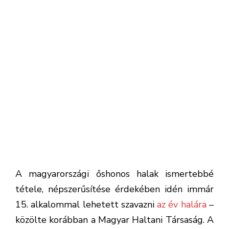
A magyarországi őshonos halak ismertebbé
tétele, népszerűsítése érdekében idén immár
15. alkalommal lehetett szavazni
az év halára
–
közölte korábban a Magyar Haltani Társaság. A
2024-es év halát a réticsík, a garda és a
laposkeszeg közül lehetett kiválasztani.
Szavazni december 31-ig lehetett a Magyar
Haltani Társaság honlapján.
Közleményében a Társaság az egyes halfajokat