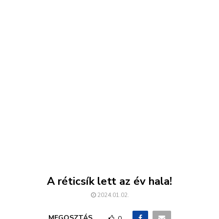
A réticsík lett az év hala!
2024.01.02.
MEGOSZTÁS
0