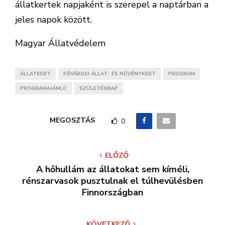
állatkertek napjaként is szerepel a naptárban a
jeles napok között.
Magyar Állatvédelem
ÁLLATKERT
FŐVÁROSI ÁLLAT- ÉS NÖVÉNYKERT
PROGRAM
PROGRAMAJÁNLÓ
SZÜLETÉSNAP
MEGOSZTÁS
0
ELŐZŐ
A hőhullám az állatokat sem kíméli,
rénszarvasok pusztulnak el túlhevülésben
Finnországban
KÖVETKEZŐ