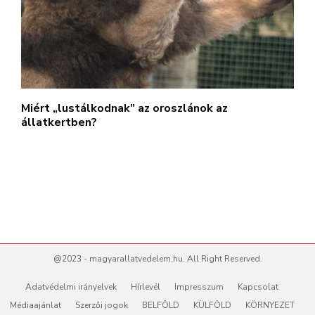
Miért „lustálkodnak” az oroszlánok az
állatkertben?
@2023 - magyarallatvedelem.hu. All Right Reserved.
Adatvédelmi irányelvek
Hírlevél
Impresszum
Kapcsolat
Médiaajánlat
Szerzői jogok
BELFÖLD
KÜLFÖLD
KÖRNYEZET