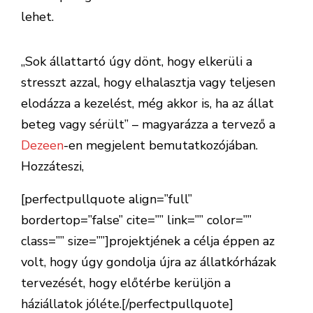
lehet.
„Sok állattartó úgy dönt, hogy elkerüli a
stresszt azzal, hogy elhalasztja vagy teljesen
elodázza a kezelést, még akkor is, ha az állat
beteg vagy sérült” – magyarázza a tervező a
Dezeen
-en megjelent bemutatkozójában.
Hozzáteszi,
[perfectpullquote align=”full”
bordertop=”false” cite=”” link=”” color=””
class=”” size=””]projektjének a célja éppen az
volt, hogy úgy gondolja újra az állatkórházak
tervezését, hogy előtérbe kerüljön a
háziállatok jóléte.[/perfectpullquote]