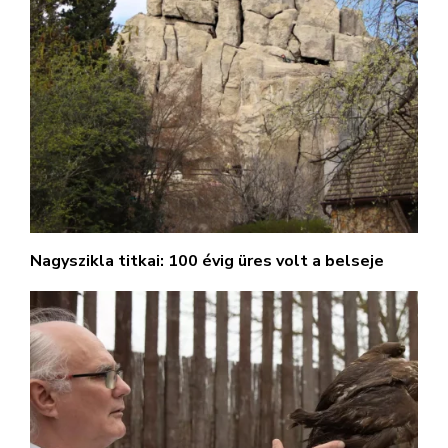
Nagyszikla titkai: 100 évig üres volt a belseje