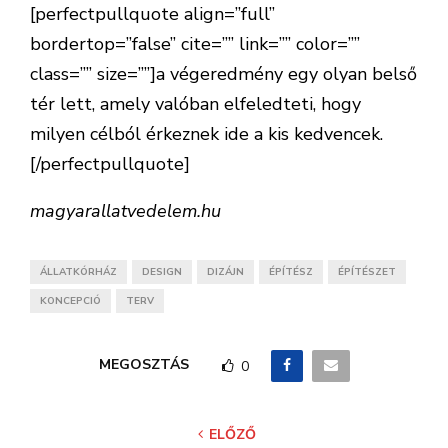
[perfectpullquote align=”full”
bordertop=”false” cite=”” link=”” color=””
class=”” size=””]a végeredmény egy olyan belső
tér lett, amely valóban elfeledteti, hogy
milyen célból érkeznek ide a kis kedvencek.
[/perfectpullquote]
magyarallatvedelem.hu
ÁLLATKÓRHÁZ
DESIGN
DIZÁJN
ÉPÍTÉSZ
ÉPÍTÉSZET
KONCEPCIÓ
TERV
MEGOSZTÁS
0
ELŐZŐ