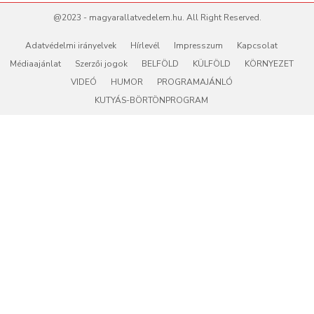
@2023 - magyarallatvedelem.hu. All Right Reserved.
Adatvédelmi irányelvek
Hírlevél
Impresszum
Kapcsolat
Médiaajánlat
Szerzői jogok
BELFÖLD
KÜLFÖLD
KÖRNYEZET
VIDEÓ
HUMOR
PROGRAMAJÁNLÓ
KUTYÁS-BÖRTÖNPROGRAM