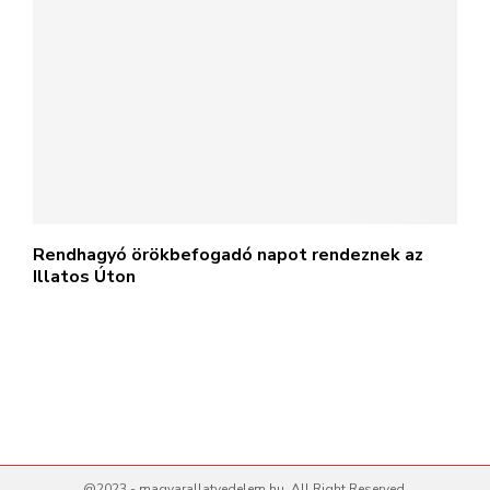
Rendhagyó örökbefogadó napot rendeznek az
Illatos Úton
@2023 - magyarallatvedelem.hu. All Right Reserved.