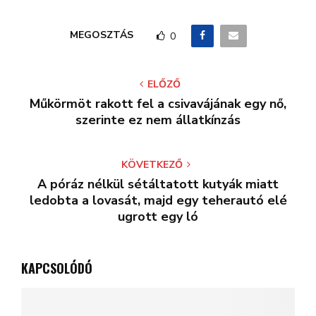
MEGOSZTÁS
0
ELŐZŐ
Műkörmöt rakott fel a csivavájának egy nő,
szerinte ez nem állatkínzás
KÖVETKEZŐ
A póráz nélkül sétáltatott kutyák miatt
ledobta a lovasát, majd egy teherautó elé
ugrott egy ló
KAPCSOLÓDÓ