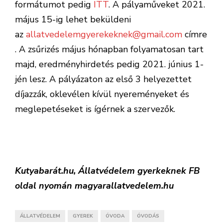
formátumot pedig
ITT
. A pályaműveket 2021.
május 15-ig lehet beküldeni
az
allatvedelemgyerekeknek@gmail.com
címre
. A zsűrizés május hónapban folyamatosan tart
majd, eredményhirdetés pedig 2021. június 1-
jén lesz. A pályázaton az első 3 helyezettet
díjazzák, oklevélen kívül nyereményeket és
meglepetéseket is ígérnek a szervezők.
Kutyabarát.hu, Állatvédelem gyerkeknek FB
oldal nyomán magyarallatvedelem.hu
ÁLLATVÉDELEM
GYEREK
ÓVODA
ÓVODÁS