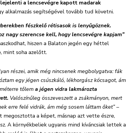
 lejelenti a lencsevégre kapott madarak
y alkalmazás segítségével tovább tud követni.
erekben fészkelő réti­sasok is lenyűgöznek.
z nagy szerencse kell, hogy lencsevégre kapjam”
szkodhat, hiszen a Balaton jegén egy héttel
, mint soha azelőtt.
lyan részei, amik még nincsenek megbolygatva: fák
otóztam egy jégen csúszkáló, lékhorgász kócsagot, ám
 méterre tőlem
a jégen vidra lakmározta
ett.
Valószínűleg összeveszett a zsákmányon, mert
lnek erre felé vidrák, ám még sosem láttam őket”
–
nt megosztotta a képet, másnap azt vette észre,
sz. A környékbeliek ugyanis mind kíváncsiak lettek a