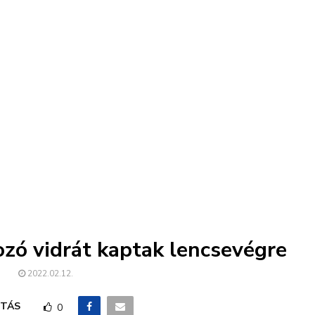
ozó vidrát kaptak lencsevégre
2022.02.12.
TÁS
0