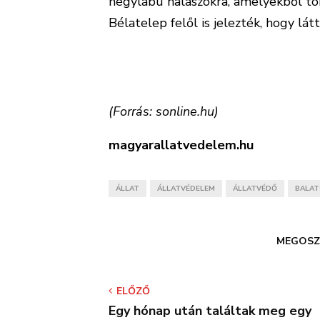
négylábú halászokra, amelyekből töb
Bélatelep felől is jelezték, hogy látt
(Forrás: sonline.hu)
magyarallatvedelem.hu
ÁLLAT
ÁLLATVÉDELEM
ÁLLATVÉDŐ
BALA
MEGOSZ
ELŐZŐ
Egy hónap után találtak meg egy