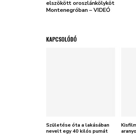
elszökött oroszlánkölyköt
Montenegróban – VIDEÓ
KAPCSOLÓDÓ
Születése óta a lakásában
Kisfil
nevelt egy 40 kilós pumát
aranyo