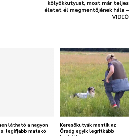
kölyökkutyust, most már teljes
életet él megmentőjének hála –
VIDEÓ
men látható a nagyon
Keresőkutyák mentik az
s, legifjabb matakó
Őrség egyik legritkább