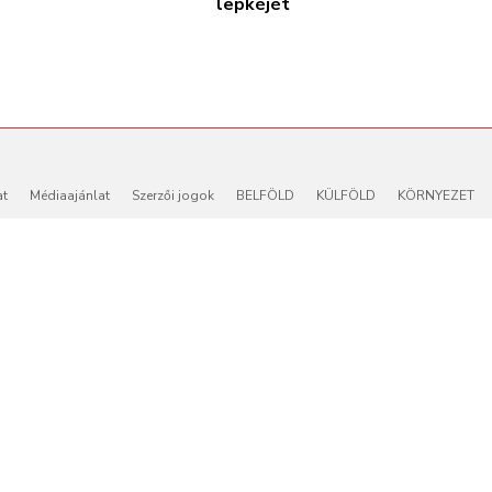
lepkéjét
at
Médiaajánlat
Szerzői jogok
BELFÖLD
KÜLFÖLD
KÖRNYEZET