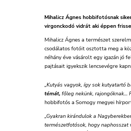
Mihalicz Ágnes hobbifotósnak sike
virgonckodó vidrát aki éppen friss
Mihalicz Ágnes a természet szerelme
csodálatos fotóit osztotta meg a k
néhány éve vásárolt egy igazán jó fe
pajtásait igyekszik lencsevégre kapni 
„Kutyás vagyok, így sok kutyatartó 
témát,
főleg nekünk, rajongóknak… 
hobbifotós a Somogy megyei hírport
„Gyakran kirándulok a Nagyberekben,
természetfotósok, hogy naphosszat vá