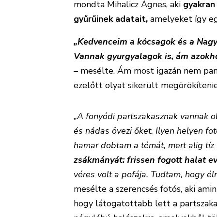
mondta Mihalicz Ágnes, aki
gyakran
gyűrűinek adatait,
amelyeket így eg
„Kedvenceim a kócsagok és a Nagyb
Vannak gyurgyalagok is, ám azokho
– mesélte. Ám most igazán nem pana
ezelőtt olyat sikerült megörökítenie
„A fonyódi partszakasznak vannak o
és nádas övezi őket. Ilyen helyen f
hamar dobtam a témát, mert alig tíz
zsákmányát: frissen fogott halat ev
véres volt a pofája. Tudtam, hogy é
mesélte a szerencsés fotós, aki ami
hogy látogatottabb lett a partszaka