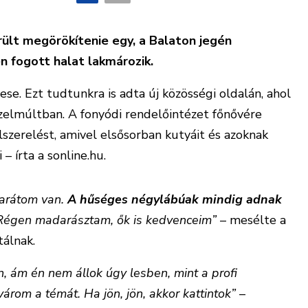
rült megörökítenie egy, a Balaton jegén
en fogott halat lakmározik.
se. Ezt tudtunkra is adta új közösségi oldalán, ahol
özelmúltban. A fonyódi rendelőintézet főnővére
lszerelést, amivel elsősorban kutyáit és azoknak
– írta a sonline.hu.
barátom van.
A hűséges négylábúak mindig adnak
Régen madarásztam, ők is kedvenceim”
– mesélte a
álnak.
 ám én nem állok úgy lesben, mint a profi
rom a témát. Ha jön, jön, akkor kattintok”
–