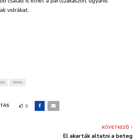
b család is élhet a partszakaszon, ugyanis
ak vidrákat.
TON
VIDRA
TÁS
0
KÖVETKEZŐ
El akarták altatni a beteg