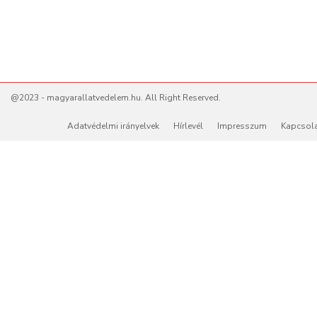
@2023 - magyarallatvedelem.hu. All Right Reserved.
Adatvédelmi irányelvek
Hírlevél
Impresszum
Kapcsol