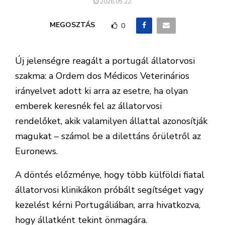
2026.05.22.
MEGOSZTÁS
0
Új jelenségre reagált a portugál állatorvosi
szakma: a
Ordem dos Médicos Veterinários
irányelvet adott ki arra az esetre, ha olyan
emberek keresnék fel az állatorvosi
rendelőket, akik valamilyen állattal azonosítják
magukat – számol be a dilettáns őrületről az
Euronews.
A döntés előzménye, hogy több külföldi fiatal
állatorvosi klinikákon próbált segítséget vagy
kezelést kérni Portugáliában, arra hivatkozva,
hogy állatként tekint önmagára.