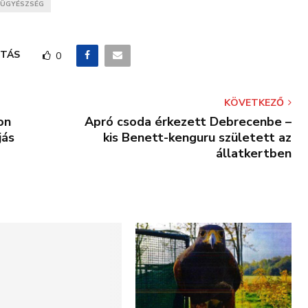
ÜGYÉSZSÉG
TÁS
0
KÖVETKEZŐ
on
Apró csoda érkezett Debrecenbe –
jás
kis Benett-kenguru született az
állatkertben