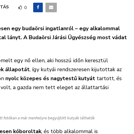
TÁS
0
esen egy budaörsi ingatlanról – egy alkalommal
al lányt. A Budaörsi Járási Ügyészség most vádat
melt egy nő ellen, aki hosszú időn keresztül
ek állapotát
, így kutyái rendszeresen kijutottak az
non
nyolc közepes és nagytestű kutyát
tartott, és
 volt, a gazda nem tett eleget az állattartási
tt fotókan a már menhelyre begyűjtött kutyák láthatók
resen kóboroltak
, és több alkalommal is