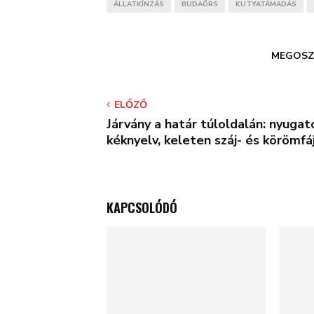
ÁLLATKÍNZÁS
BUDAÖRS
KUTYATÁMADÁS
MEGOSZ
ELŐZŐ
Járvány a határ túloldalán: nyugat
kéknyelv, keleten száj- és körömfá
KAPCSOLÓDÓ