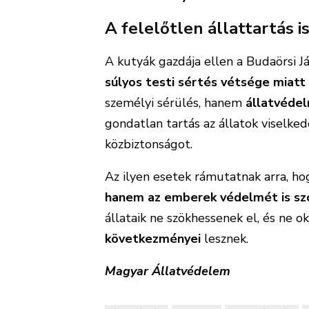
A felelőtlen állattartás i
A kutyák gazdája ellen a Budaörsi 
súlyos testi sértés vétsége miatt
személyi sérülés, hanem
állatvédel
gondatlan tartás az állatok viselkedé
közbiztonságot.
Az ilyen esetek rámutatnak arra, h
hanem az emberek védelmét is szo
állataik ne szökhessenek el, és ne
következményei
lesznek.
Magyar Állatvédelem