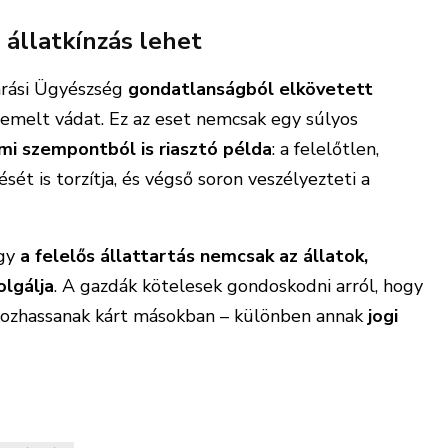
s állatkínzás lehet
Járási Ügyészség
gondatlanságból elkövetett
emelt vádat. Ez az eset nemcsak egy súlyos
mi szempontból is riasztó példa
: a felelőtlen,
sét is torzítja, és végső soron veszélyezteti a
ogy
a felelős állattartás nemcsak az állatok,
lgálja
. A gazdák kötelesek gondoskodni arról, hogy
 okozhassanak kárt másokban – különben annak
jogi