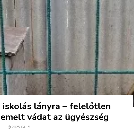
iskolás lányra – felelőtlen
 emelt vádat az ügyészség
2025.04.15.