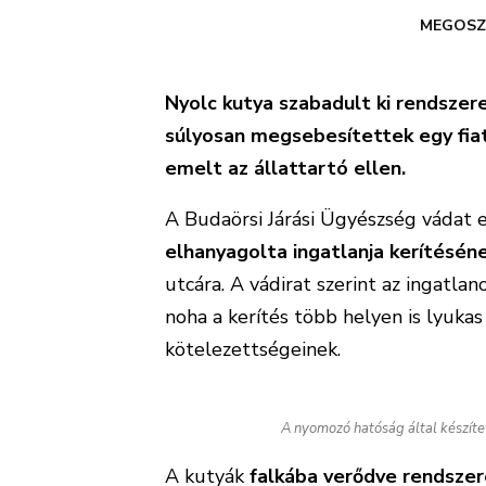
MEGOSZ
Nyolc kutya szabadult ki rendszer
súlyosan megsebesítettek egy fiat
emelt az állattartó ellen.
A Budaörsi Járási Ügyészség vádat e
elhanyagolta ingatlanja kerítésén
utcára. A vádirat szerint az ingatla
noha a kerítés több helyen is lyukas
kötelezettségeinek.
A nyomozó hatóság által készíte
A kutyák
falkába verődve rendsze