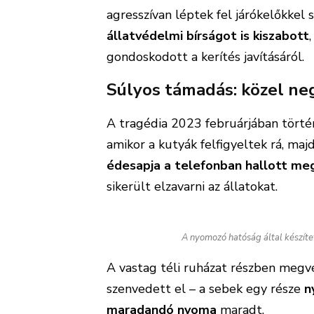
agresszívan léptek fel járókelőkkel
állatvédelmi bírságot is kiszabott
gondoskodott a kerítés javításáról.
Súlyos támadás: közel ne
A tragédia 2023 februárjában történ
amikor a kutyák felfigyeltek rá, ma
édesapja a telefonban hallott me
sikerült elzavarni az állatokat.
A nyomozó hatóság által készíte
A vastag téli ruházat részben megv
szenvedett el – a sebek egy része
n
maradandó nyoma
maradt.