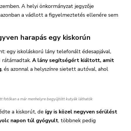
 szemben. A helyi önkormányzat jegyzője
, azonban a vádlott a figyelmeztetés ellenére sem
gyven harapás egy kiskorún
t: egy iskoláskorú lány telefonált édesapjával,
jd rátámadtak.
A lány segítségért kiáltott, amit
g
, és azonnal a helyszínre sietett autóval, ahol
tt fotókan a már menhelyre begyűjtött kutyák láthatók
édte a kiskorút, de
így is közel negyven sérülést
yolc napon túl gyógyult
, többnek pedig