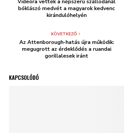
Videóra vették a népszerű szállodánál
bóklászó medvét a magyarok kedvenc
kirándulóhelyén
KÖVETKEZŐ
Az Attenborough-hatás újra működik:
megugrott az érdeklődés a ruandai
gorillalesek iránt
KAPCSOLÓDÓ