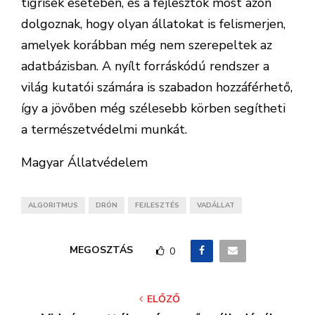
tigrisek esetében, és a fejlesztők most azon
dolgoznak, hogy olyan állatokat is felismerjen,
amelyek korábban még nem szerepeltek az
adatbázisban. A nyílt forráskódú rendszer a
világ kutatói számára is szabadon hozzáférhető,
így a jövőben még szélesebb körben segítheti
a természetvédelmi munkát.
Magyar Állatvédelem
ALGORITMUS
DRÓN
FEJLESZTÉS
VADÁLLAT
MEGOSZTÁS
0
ELŐZŐ