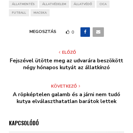
ÁLLATMENTÉS
ÁLLATVÉDELEM
ÁLLATVÉDŐ
CICA
FUTBALL
MACSKA
MEGOSZTÁS
0
ELŐZŐ
Fejszével ütötte meg az udvarára beszökött
négy hónapos kutyát az állatkínzó
KÖVETKEZŐ
A röpképtelen galamb és a járni nem tudó
kutya elválaszthatatlan barátok lettek
KAPCSOLÓDÓ