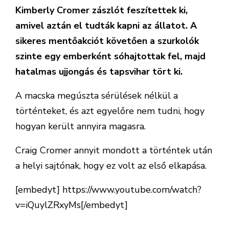
Kimberly Cromer zászlót feszítettek ki,
amivel aztán el tudták kapni az állatot. A
sikeres mentőakciót követően a szurkolók
szinte egy emberként sóhajtottak fel, majd
hatalmas ujjongás és tapsvihar tört ki.
A macska megúszta sérülések nélkül a
történteket, és azt egyelőre nem tudni, hogy
hogyan került annyira magasra.
Craig Cromer annyit mondott a történtek után
a helyi sajtónak, hogy ez volt az első elkapása.
[embedyt] https://www.youtube.com/watch?
v=iQuylZRxyMs[/embedyt]