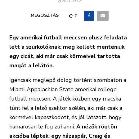
2021.09.12.
MEGOSZTÁS
0
Egy amerikai futball meccsen plusz feladata
lett a szurkolóknak: meg kellett menteniük
egy cicát, aki már csak körmeivel tartotta
magát a lelátón.
Igencsak meglepő dolog történt szombaton a
Miami-Appalachian State amerikai college
futball meccsen. A játék közben egy macska
tűnt fel a felső szektor szélén, aki már csak a
körmével kapaszkodott, és jól látszott, hogy
hamarosan le fog zuhanni.
A nézők rögtön
akcióba léptek: egy házaspár, Craig és