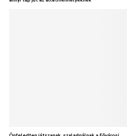
annyi táp jut az állatmenhelyeknek
Önfeledten játszanak, szaladgálnak a Fővárosi