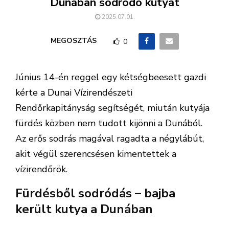
Dunában sodródó kutyát
2025.07.01.
MEGOSZTÁS
0
Június 14-én reggel egy kétségbeesett gazdi
kérte a Dunai Vízirendészeti
Rendőrkapitányság segítségét, miután kutyája
fürdés közben nem tudott kijönni a Dunából.
Az erős sodrás magával ragadta a négylábút,
akit végül szerencsésen kimentettek a
vízirendőrök.
Fürdésből sodródás – bajba
került kutya a Dunában