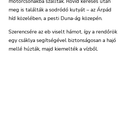
motorcsónakba szálltak. Rövid keresés után
meg is találták a sodródó kutyát – az Árpád
híd közelében, a pesti Duna-ág közepén.
Szerencsére az eb viselt hámot, így a rendőrök
egy csáklya segítségével biztonságosan a hajó
mellé húzták, majd kiemelték a vízből.