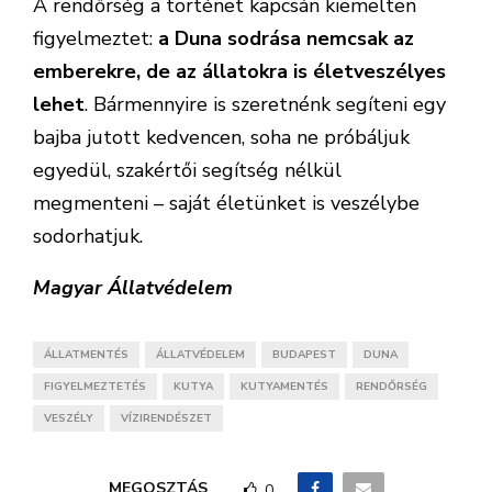
A rendőrség a történet kapcsán kiemelten
figyelmeztet:
a Duna sodrása nemcsak az
emberekre, de az állatokra is életveszélyes
lehet
. Bármennyire is szeretnénk segíteni egy
bajba jutott kedvencen, soha ne próbáljuk
egyedül, szakértői segítség nélkül
megmenteni – saját életünket is veszélybe
sodorhatjuk.
Magyar Állatvédelem
ÁLLATMENTÉS
ÁLLATVÉDELEM
BUDAPEST
DUNA
FIGYELMEZTETÉS
KUTYA
KUTYAMENTÉS
RENDŐRSÉG
VESZÉLY
VÍZIRENDÉSZET
MEGOSZTÁS
0