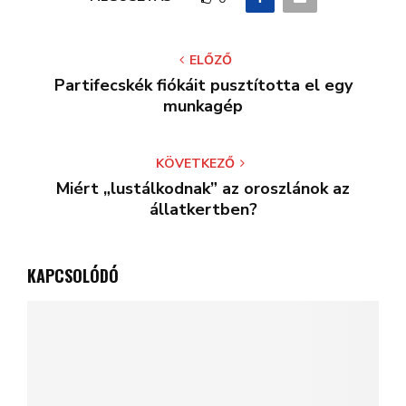
ELŐZŐ
Partifecskék fiókáit pusztította el egy
munkagép
KÖVETKEZŐ
Miért „lustálkodnak” az oroszlánok az
állatkertben?
KAPCSOLÓDÓ