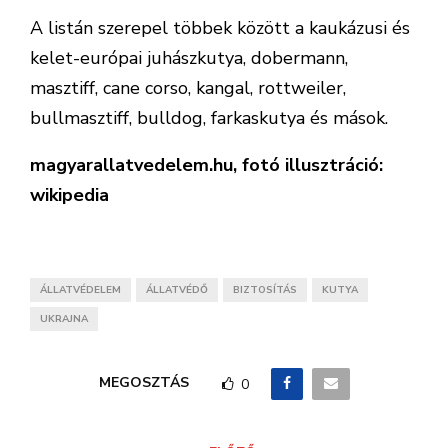
A listán szerepel többek között a kaukázusi és
kelet-európai juhászkutya, dobermann,
masztiff, cane corso, kangal, rottweiler,
bullmasztiff, bulldog, farkaskutya és mások.
magyarallatvedelem.hu, fotó illusztráció:
wikipedia
ÁLLATVÉDELEM
ÁLLATVÉDŐ
BIZTOSÍTÁS
KUTYA
UKRAJNA
MEGOSZTÁS
0