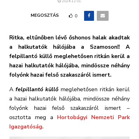
2024.12.01.
MEGOSZTÁS
0
Ritka, eltűnőben lévő őshonos halak akadtak
a halkutatók hálójába a Szamoson!! A
felpillantó küllő meglehetősen ritkán kerül a
hazai halkutatók hálójába, mindössze néhány
folyónk hazai felső szakaszáról ismert.
A
felpillantó küllő
meglehetősen ritkán kerül
a hazai halkutatók hálójába, mindössze néhány
folyónk hazai felső szakaszáról ismert –
osztotta meg a
Hortobágyi Nemzeti Park
Igazgatóság.