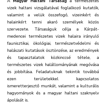
A
Magyar Haltani Társaság
a természetes
vizek haltani vizsgálatával foglalkozó kutatók,
valamint a velük összefogó, vizeinkért és
halainkért tenni akaró személyek közös
szervezete. Társaságuk célja a Kárpát-
medencei természetes vizek halaira irányuló
faunisztikai, ökológiai, természetvédelmi és
halászati kutatások ösztönzése, az eredmények
és tapasztalatok közkinccsé tétele, a
természetes vizek halállományának megóvása
és jobbítása. Feladatuknak tekintik továbbá
ezen területekkel kapcsolatos
ismeretterjesztő munkát, valamint a kulturális
hagyományok és a magyar haltani szaknyelv
ápolását is.