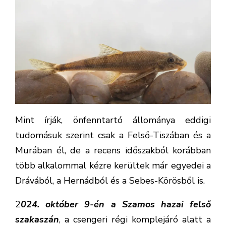
Mint írják, önfenntartó állománya eddigi
tudomásuk szerint csak a Felső-Tiszában és a
Murában él, de a recens időszakból korábban
több alkalommal kézre kerültek már egyedei a
Drávából, a Hernádból és a Sebes-Körösből is.
2
024. október 9-én a Szamos hazai felső
szakaszán
, a csengeri régi komplejáró alatt a