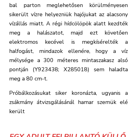
bal parton meglehetősen körülményesen
sikerült vízre helyezniük hajójukat az alacsony
vízállás miatt. A régi hídcölöpök alatt kezdték
meg a halászatot, majd ezt követően
elektromos kecével is megkísérelték a
halfogást, mindazok ellenére, hogy a víz
mélysége a 300 méteres mintaszakasz alsó
pontján (Y923438; X285018) sem haladta
meg a 80 cm-t.
Próbálkozásukat siker koronázta, ugyanis a
zsákmány átvizsgálásánál hamar szemük elé
került
EGY ADULT FELPILLANTÓ KÜLLŐ,