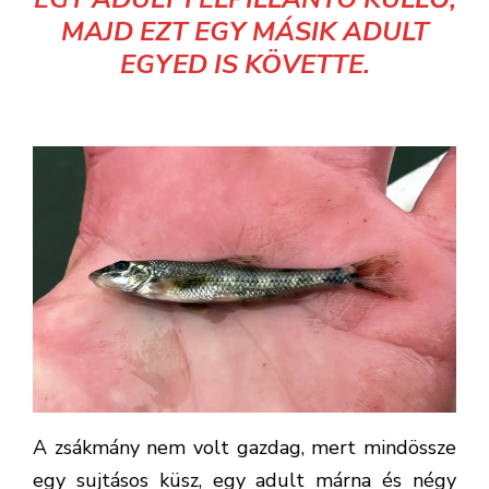
MAJD EZT EGY MÁSIK ADULT
EGYED IS KÖVETTE.
A zsákmány nem volt gazdag, mert mindössze
egy sujtásos küsz, egy adult márna és négy