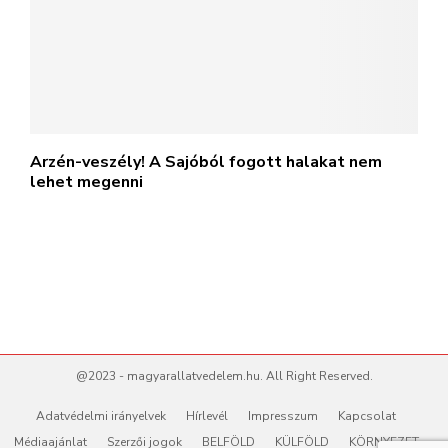
Arzén-veszély! A Sajóból fogott halakat nem
lehet megenni
@2023 - magyarallatvedelem.hu. All Right Reserved.
Adatvédelmi irányelvek
Hírlevél
Impresszum
Kapcsolat
Médiaajánlat
Szerzői jogok
BELFÖLD
KÜLFÖLD
KÖRNYEZET