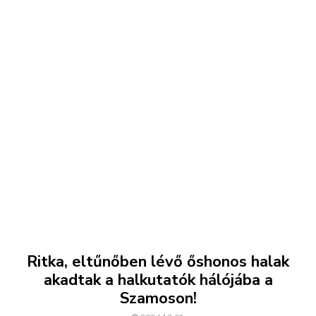
Ritka, eltűnőben lévő őshonos halak
akadtak a halkutatók hálójába a
Szamoson!