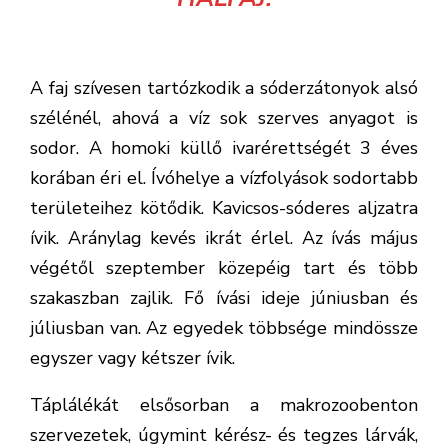
A faj szívesen tartózkodik a sóderzátonyok alsó
szélénél, ahová a víz sok szerves anyagot is
sodor. A homoki küllő ivarérettségét 3 éves
korában éri el. Ívóhelye a vízfolyások sodortabb
területeihez kötődik. Kavicsos-sóderes aljzatra
ívik. Aránylag kevés ikrát érlel. Az ívás május
végétől szeptember közepéig tart és több
szakaszban zajlik. Fő ívási ideje júniusban és
júliusban van. Az egyedek többsége mindössze
egyszer vagy kétszer ívik.
Táplálékát elsősorban a makrozoobenton
szervezetek, úgymint kérész- és tegzes lárvák,