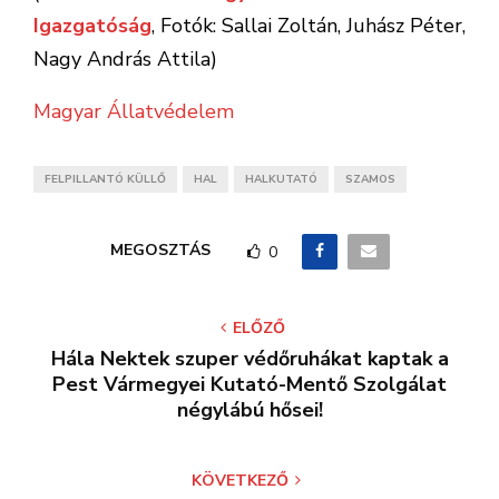
Igazgatóság
, Fotók:
Sallai Zoltán, Juhász Péter,
Nagy András Attila)
Magyar Állatvédelem
FELPILLANTÓ KÜLLŐ
HAL
HALKUTATÓ
SZAMOS
MEGOSZTÁS
0
ELŐZŐ
Hála Nektek szuper védőruhákat kaptak a
Pest Vármegyei Kutató-Mentő Szolgálat
négylábú hősei!
KÖVETKEZŐ