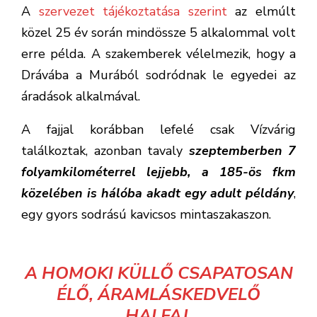
A
szervezet tájékoztatása szerint
az elmúlt
közel 25 év során mindössze 5 alkalommal volt
erre példa. A szakemberek vélelmezik, hogy a
Drávába a Murából sodródnak le egyedei az
áradások alkalmával.
A fajjal korábban lefelé csak Vízvárig
találkoztak, azonban tavaly
szeptemberben 7
folyamkilométerrel lejjebb, a 185-ös fkm
közelében is hálóba akadt egy adult példány
,
egy gyors sodrású kavicsos mintaszakaszon.
A HOMOKI KÜLLŐ CSAPATOSAN
ÉLŐ, ÁRAMLÁSKEDVELŐ
HALFAJ.