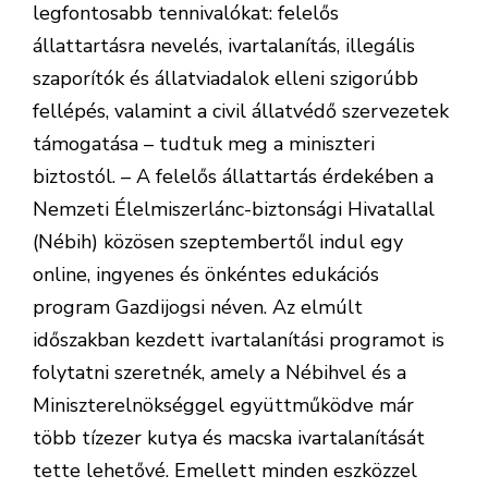
legfontosabb tennivalókat: felelős
állattartásra nevelés, ivartalanítás, illegális
szaporítók és állatviadalok elleni szigorúbb
fellépés, valamint a civil állatvédő szervezetek
támogatása – tudtuk meg a miniszteri
biztostól. – A felelős állattartás érdekében a
Nemzeti Élelmiszerlánc-biztonsági Hivatallal
(Nébih) közösen szeptembertől indul egy
online, ingyenes és önkéntes edukációs
program Gazdijogsi néven. Az elmúlt
időszakban kezdett ivartalanítási programot is
folytatni szeretnék, amely a Nébih­vel és a
Miniszterelnökséggel együttműködve már
több tízezer kutya és macska ivartalanítását
tette lehetővé. Emellett minden eszközzel