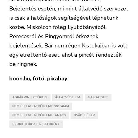
Bejelentés esetén, mi mint állatvédő szervezet
is csak a hatóságok segítségével léphetünk
közbe. Miskolcon főleg Lyukóbányából,
Perecesről és Pingyomról érkeznek
bejelentések. Bár nemrégen Kistokajban is volt
egy elrettentő eset, ahol a pincét rendezték
be ringnek.
boon.hu, fotó: pixabay
AGRÁRMINISZTÉRIUM
ÁLLATVÉDELEM
GAZDAJOGSI
NEMZETI ÁLLATVÉDELMI PROGRAM
NEMZETI ÁLLATVÉDELMI TANÁCS
OVÁDI PÉTER
SZURKOLÓK AZ ÁLLATOKÉRT