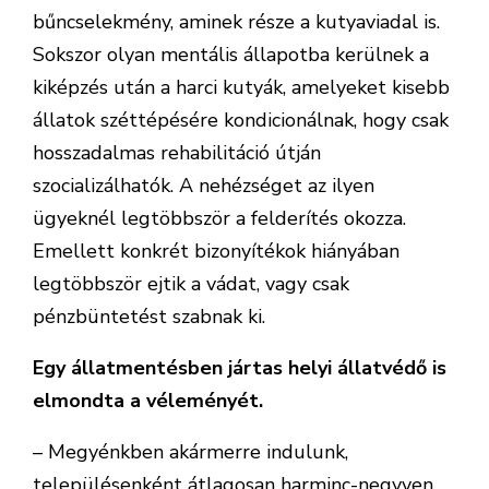
bűncselekmény, aminek része a kutyaviadal is.
Sokszor olyan mentális állapotba kerülnek a
kiképzés után a harci kutyák, amelyeket kisebb
állatok széttépésére kondicionálnak, hogy csak
hosszadalmas rehabilitáció útján
szocializálhatók. A nehézséget az ilyen
ügyeknél legtöbbször a felderítés okozza.
Emellett konkrét bizonyítékok hiányában
legtöbbször ejtik a vádat, vagy csak
pénzbüntetést szabnak ki.
Egy állatmentésben jártas helyi állatvédő is
elmondta a véleményét.
– Megyénkben akármerre indulunk,
településenként átlagosan harminc-negyven