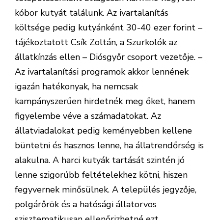
kóbor kutyát találunk. Az ivartalanítás
költsége pedig kutyánként 30-40 ezer forint –
tájékoztatott Csík Zoltán, a Szurkolók az
állatkínzás ellen – Diósgyőr csoport vezetője. –
Az ivartalanítási programok akkor lennének
igazán hatékonyak, ha nemcsak
kampányszerűen hirdetnék meg őket, hanem
figyelembe véve a szám­adatokat. Az
állatviadalokat pedig keményebben kellene
büntetni és hasznos lenne, ha állatrendőrség is
alakulna. A harci kutyák tartását szintén jó
lenne szigorúbb feltételekhez kötni, hiszen
fegyvernek minősülnek. A település jegyzője,
polgárőrök és a hatósági állatorvos
szisztematikusan ellenőrizhetné ezt.