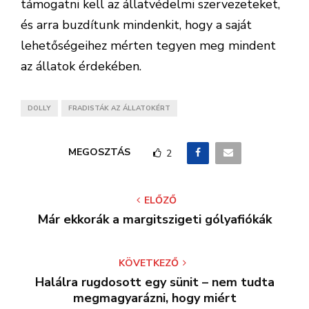
támogatni kell az állatvédelmi szervezeteket,
és arra buzdítunk mindenkit, hogy a saját
lehetőségeihez mérten tegyen meg mindent
az állatok érdekében.
DOLLY
FRADISTÁK AZ ÁLLATOKÉRT
MEGOSZTÁS
2
ELŐZŐ
Már ekkorák a margitszigeti gólyafiókák
KÖVETKEZŐ
Halálra rugdosott egy sünit – nem tudta
megmagyarázni, hogy miért