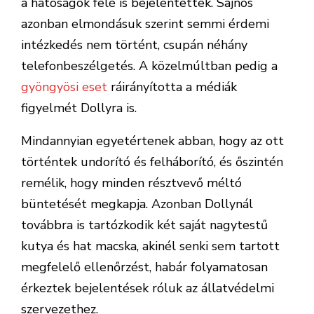
a hatóságok felé is bejelentettek. Sajnos
azonban elmondásuk szerint semmi érdemi
intézkedés nem történt, csupán néhány
telefonbeszélgetés. A közelmúltban pedig a
gyöngyösi eset
ráirányította a médiák
figyelmét Dollyra is.
Mindannyian egyetértenek abban, hogy az ott
történtek undorító és felháborító, és őszintén
remélik, hogy minden résztvevő méltó
büntetését megkapja. Azonban Dollynál
továbbra is tartózkodik két saját nagytestű
kutya és hat macska, akinél senki sem tartott
megfelelő ellenőrzést, habár folyamatosan
érkeztek bejelentések róluk az állatvédelmi
szervezethez.