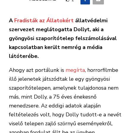
A
Fradisták az Állatokért
állatvédelmi
szervezet meglátogatta Dollyt, aki a
gyöngyösi szaporítótelep felszámolásával
kapcsolatban került nemrég a média
látóterébe.
Ahogy azt portálunk is
megírta
, horrorfilmbe
illő jelenetek játszódtak le egy gyöngyösi
szaporítótelepen, amelynek tulajdonosa nem
más, mint Dolly, a 75 éves énekesnő
menedzsere. Az eddigi adatok alapján
feltételezés volt, hogy Dolly tudott-e a nevét
viselő telepen zajló szörnyű eseményekről,
azonban fordulat állt be az ügyben.