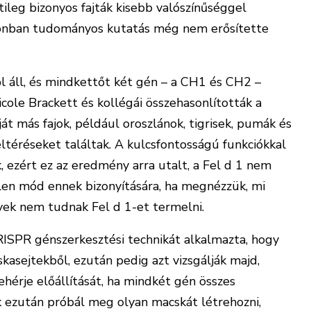
tileg bizonyos fajták kisebb valószínűséggel
 azonban tudományos kutatás még nem erősítette
l áll, és mindkettőt két gén – a CH1 és CH2 –
cole Brackett és kollégái összehasonlították a
át más fajok, például oroszlánok, tigrisek, pumák és
eltéréseket találtak. A kulcsfontosságú funkciókkal
 ezért ez az eredmény arra utalt, a Fel d 1 nem
len mód ennek bizonyítására, ha megnézzük, mi
yek nem tudnak Fel d 1-et termelni.
RISPR génszerkesztési technikát alkalmazta, hogy
asejtekből, ezután pedig azt vizsgálják majd,
ehérje előállítását, ha mindkét gén összes
ak ezután próbál meg olyan macskát létrehozni,