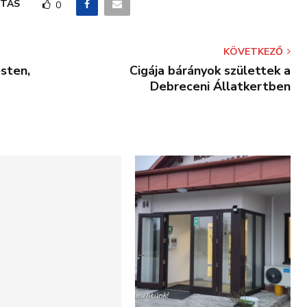
TÁS
0
KÖVETKEZŐ
sten,
Cigája bárányok születtek a
Debreceni Állatkertben