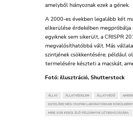
amelyből hiányoznak ezek a gének.
A 2000-es években legalább két mási
elkerülése érdekében megpróbálja m
egyiknek sem sikerült, a CRISPR 201
megvalósíthatóbbá vált. Más vállala
szintjének csökkentésére; például ol
termelésére készteti a macskát, amel
Fotó: illusztráció, Shutterstock
ÁLLAT
ÁLLATVÉDELEM
ÁLLATVÉDŐ
AMERI
EGYELŐRE MÉG CSUPÁN LABORATÓRIUMI KÖRÜLMÉNY
MIRE SOR KERÜL ÉLŐ PÉLDÁNYOK LÉTREHOZÁSÁRA.