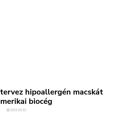
tervez hipoallergén macskát
merikai biocég
2022.03.31.