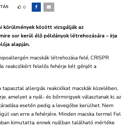
TÁS
0
 körülmények között vizsgálják az
ire sor kerül élő példányok létrehozására – írja
ója alapján.
 hipoallergén macskák létrehozása felé, CRISPR
ás reakciókért felelős fehérje két génjét a
tapasztal allergiás reakciókat macskák közelében,
je, amelyet a nyál- és bőrmirigyek választanak ki, az
iszáradása esetén pedig a levegőbe kerülhet. Nem
égül van erre a fehérjére. Minden macska termel Fel
nban kimutatta, ennek nyálban található mértéke