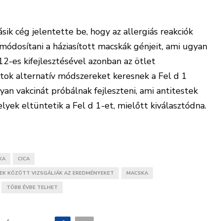
k cég jelentette be, hogy az allergiás reakciók
ódosítani a háziasított macskák génjeit, ami ugyan
2-es kifejlesztésével azonban az ötlet
tok alternatív módszereket keresnek a Fel d 1
yan vakcinát próbálnak fejleszteni, ami antitestek
yek eltüntetik a Fel d 1-et, mielőtt kiválasztódna.
KA
CICA
EK KÖZÖTT VIZSGÁLJÁK AZ EREDMÉNYEKET
MACSKA
TÖBB ÉVBE TELHET