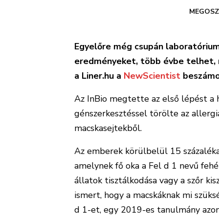
MEGOSZ
Egyelőre még csupán laboratóriumi
eredményeket, több évbe telhet, m
a Liner.hu a
NewScientist
beszámol
Az InBio megtette az első lépést a
génszerkesztéssel törölte az allergi
macskasejtekből.
Az emberek körülbelül 15 százaléka 
amelynek fő oka a Fel d 1 nevű fehér
állatok tisztálkodása vagy a szőr k
ismert, hogy a macskáknak mi szüks
d 1-et, egy 2019-es tanulmány azo