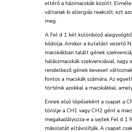
eltérő a házimacskák között. Elméle
váltanak ki allergiás reakciót, ezt
meg.
A Fel d 1 két különböző alegységbő
kódolja. Amikor a kutatást vezető Ni
macskákban talált gének szekvenciáj
halászmacskák szekvenciáival, nagy 
rendelkező gének keveset változnak,
fontos a macskák számára. Az egyet
történik azokkal a macskákkal, amel
Ennek első lépéseként a csapat a C
törölje a CH1 vagy CH2 gént a macsk
megakadályozza-e a sejtek Fel d 1 f
másolatát eltávolítják. A csapat cs