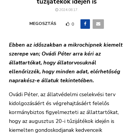
tűzijátékok idején is
2024.08.17.
MEGOSZTÁS
0
Ebben az időszakban a mikrochipnek kiemelt
szerepe van; Ovádi Péter arra kéri az
állattartókat, hogy állatorvosuknál
ellenőrizzék, hogy minden adat, elérhetőség
naprakész-e állatuk tekintetében.
Ovádi Péter, az állatvédelmi cselekvési terv
kidolgozásáért és végrehajtásáért felelős
kormánybiztos figyelmezteti az állattartókat,
hogy az augusztus 20-i tűzijátékok idején is
kiemelten gondoskodjanak kedvenceik