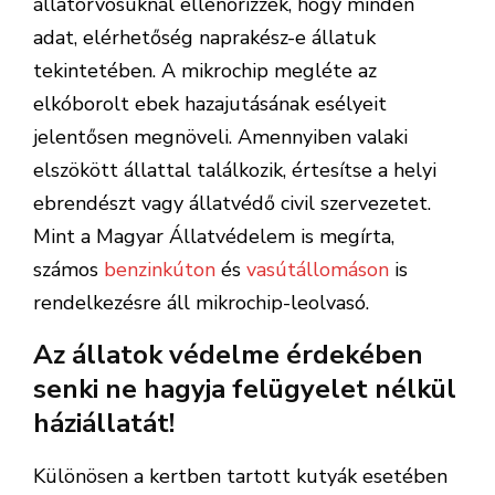
állatorvosuknál ellenőrizzék, hogy minden
adat, elérhetőség naprakész-e állatuk
tekintetében. A mikrochip megléte az
elkóborolt ebek hazajutásának esélyeit
jelentősen megnöveli. Amennyiben valaki
elszökött állattal találkozik, értesítse a helyi
ebrendészt vagy állatvédő civil szervezetet.
Mint a Magyar Állatvédelem is megírta,
számos
benzinkúton
és
vasútállomáson
is
rendelkezésre áll mikrochip-leolvasó.
Az állatok védelme érdekében
senki ne hagyja felügyelet nélkül
háziállatát!
Különösen a kertben tartott kutyák esetében