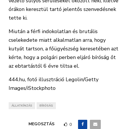
vezető súlyos sérüléseket okozott neki, illetve
órákon keresztül tartó jelentős szenvedésnek
tette ki.
Miután a férfi indokolatlan és brutális
cselekedete miatt alkalmatlan arra, hogy
kutyát tartson, a főügyészség keresetében azt
kérte, hogy a polgári perben eljáró bíróság őt
az ebtartástól 6 évre tiltsa el.
444.hu, fotó illusztráció
Legolin/
Getty
Images/iStockphoto
ÁLLATKÍNZÁS
BÍRÓSÁG
MEGOSZTÁS
0