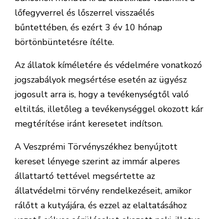
lőfegyverrel és lőszerrel visszaélés
bűntettében, és ezért 3 év 10 hónap
börtönbüntetésre ítélte.
Az állatok kíméletére és védelmére vonatkozó
jogszabályok megsértése esetén az ügyész
jogosult arra is, hogy a tevékenységtől való
eltiltás, illetőleg a tevékenységgel okozott kár
megtérítése iránt keresetet indítson.
A Veszprémi Törvényszékhez benyújtott
kereset lényege szerint az immár alperes
állattartó tettével megsértette az
állatvédelmi törvény rendelkezéseit, amikor
rálőtt a kutyájára, és ezzel az elaltatásához