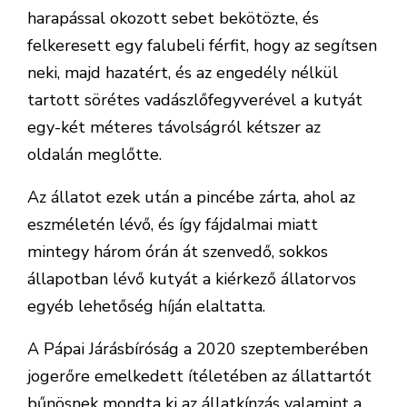
harapással okozott sebet bekötözte, és
felkeresett egy falubeli férfit, hogy az segítsen
neki, majd hazatért, és az engedély nélkül
tartott sörétes vadászlőfegyverével a kutyát
egy-két méteres távolságról kétszer az
oldalán meglőtte.
Az állatot ezek után a pincébe zárta, ahol az
eszméletén lévő, és így fájdalmai miatt
mintegy három órán át szenvedő, sokkos
állapotban lévő kutyát a kiérkező állatorvos
egyéb lehetőség híján elaltatta.
A Pápai Járásbíróság a 2020 szeptemberében
jogerőre emelkedett ítéletében az állattartót
bűnösnek mondta ki az állatkínzás valamint a