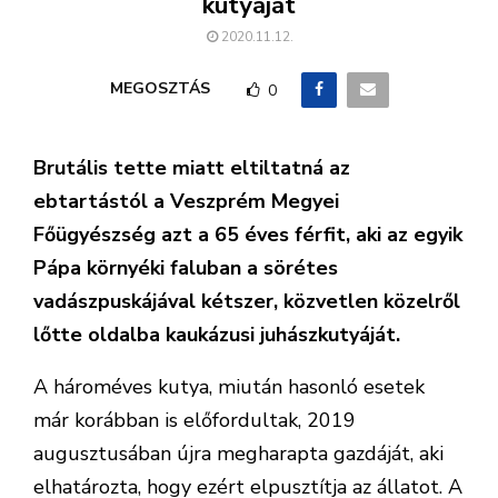
kutyáját
2020.11.12.
MEGOSZTÁS
0
Brutális tette miatt eltiltatná az
ebtartástól a Veszprém Megyei
Főügyészség azt a 65 éves férfit, aki az egyik
Pápa környéki faluban a sörétes
vadászpuskájával kétszer, közvetlen közelről
lőtte oldalba kaukázusi juhászkutyáját.
A hároméves kutya, miután hasonló esetek
már korábban is előfordultak, 2019
augusztusában újra megharapta gazdáját, aki
elhatározta, hogy ezért elpusztítja az állatot. A