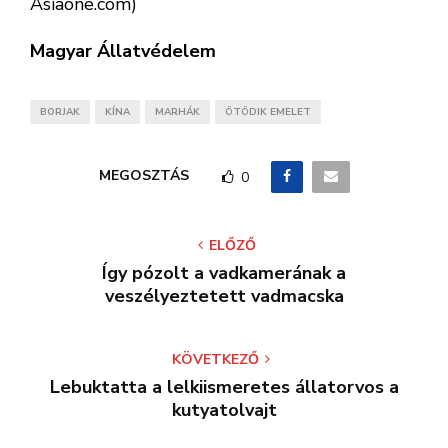
Asiaone.com)
Magyar Állatvédelem
BORJAK
KÍNA
MARHÁK
ÖTÖDIK EMELET
MEGOSZTÁS
0
ELŐZŐ
Így pózolt a vadkamerának a
veszélyeztetett vadmacska
KÖVETKEZŐ
Lebuktatta a lelkiismeretes állatorvos a
kutyatolvajt