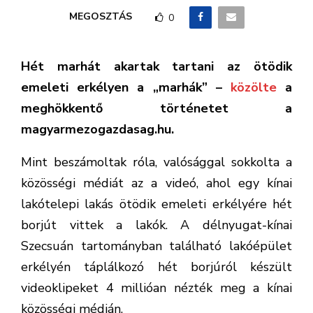
MEGOSZTÁS
0
Hét marhát akartak tartani az ötödik
emeleti erkélyen a „marhák” –
közölte
a
meghökkentő történetet a
magyarmezogazdasag.hu.
Mint beszámoltak róla, valósággal sokkolta a
közösségi médiát az a videó, ahol egy kínai
lakótelepi lakás ötödik emeleti erkélyére hét
borjút vittek a lakók. A délnyugat-kínai
Szecsuán tartományban található lakóépület
erkélyén táplálkozó hét borjúról készült
videoklipeket 4 millióan nézték meg a kínai
közösségi médián.