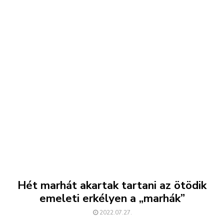
Hét marhát akartak tartani az ötödik
emeleti erkélyen a „marhák”
2022.07.27.