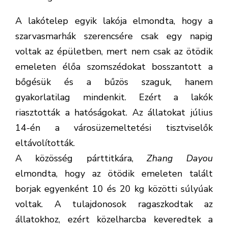
A lakótelep egyik lakója elmondta, hogy a
szarvasmarhák szerencsére csak egy napig
voltak az épületben, mert nem csak az ötödik
emeleten élőa szomszédokat bosszantott a
bőgésük és a bűzös szaguk, hanem
gyakorlatilag mindenkit. Ezért a lakók
riasztották a hatóságokat. Az állatokat július
14-én a városüzemeltetési tisztviselők
eltávolították.
A közösség párttitkára,
Zhang Dayou
elmondta, hogy az ötödik emeleten talált
borjak egyenként 10 és 20 kg közötti súlyúak
voltak. A tulajdonosok ragaszkodtak az
állatokhoz, ezért közelharcba keveredtek a