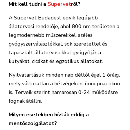
Mit kell tudni a
Supervet
ről?
A Supervet Budapest egyik legújabb
állatorvosi rendelője, ahol 800 nm területen a
legmodernebb műszerekkel, széles
gyógyszerválasztékkal, sok szeretettel és
tapasztalt állatorvosokkal gyógyítják a
kutyákat, cicákat és egzotikus állatokat.
Nyitvatartásuk minden nap déltől éjjel 1 óráig,
mely változatlan a hétvégeken, ünnepnapokon
is. Terveik szerint hamarosan 0-24 működésre
fognak átállni.
Milyen esetekben hívták eddig a
mentőszolgálatot?