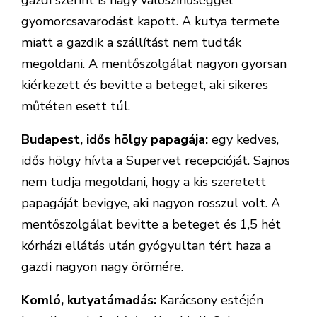
gazdi szerint is nagy valószínűséggel
gyomorcsavarodást kapott. A kutya termete
miatt a gazdik a szállítást nem tudták
megoldani. A mentőszolgálat nagyon gyorsan
kiérkezett és bevitte a beteget, aki sikeres
műtéten esett túl.
Budapest, idős hölgy papagája:
egy kedves,
idős hölgy hívta a Supervet recepcióját. Sajnos
nem tudja megoldani, hogy a kis szeretett
papagáját bevigye, aki nagyon rosszul volt. A
mentőszolgálat bevitte a beteget és 1,5 hét
kórházi ellátás után gyógyultan tért haza a
gazdi nagyon nagy örömére.
Komló, kutyatámadás:
Karácsony estéjén