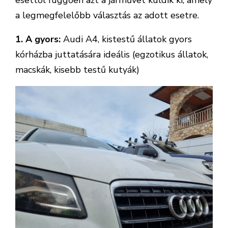
esettől függően azt a járművet küldik ki, amely
a legmegfelelőbb választás az adott esetre.
1. A gyors:
Audi A4, kistestű állatok gyors
kórházba juttatására ideális (egzotikus állatok,
macskák, kisebb testű kutyák)