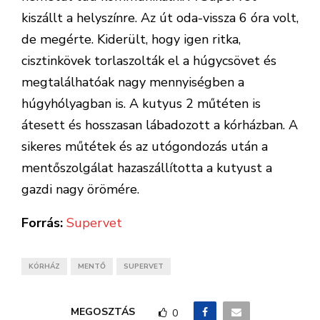
kiszállt a helyszínre. Az út oda-vissza 6 óra volt,
de megérte. Kiderült, hogy igen ritka,
cisztinkövek torlaszolták el a húgycsövet és
megtalálhatóak nagy mennyiségben a
húgyhólyagban is. A kutyus 2 műtéten is
átesett és hosszasan lábadozott a kórházban. A
sikeres műtétek és az utógondozás után a
mentőszolgálat hazaszállította a kutyust a
gazdi nagy örömére.
Forrás:
Supervet
KÓRHÁZ
MENTŐ
SUPERVET
MEGOSZTÁS
0