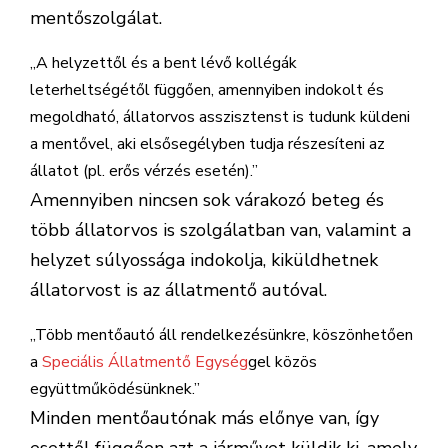
mentőszolgálat.
„A helyzettől és a bent lévő kollégák
leterheltségétől függően, amennyiben indokolt és
megoldható, állatorvos asszisztenst is tudunk küldeni
a mentővel, aki elsősegélyben tudja részesíteni az
állatot (pl. erős vérzés esetén).”
Amennyiben nincsen sok várakozó beteg és
több állatorvos is szolgálatban van, valamint a
helyzet súlyossága indokolja, kiküldhetnek
állatorvost is az állatmentő autóval.
„Több mentőautó áll rendelkezésünkre, köszönhetően
a
Speciális Állatmentő Egység
gel közös
együttműködésünknek.”
Minden mentőautónak más előnye van, így