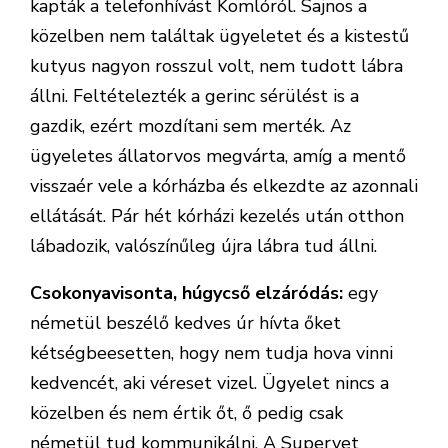
kapták a telefonhívást Komlóról. Sajnos a
közelben nem találtak ügyeletet és a kistestű
kutyus nagyon rosszul volt, nem tudott lábra
állni. Feltételezték a gerinc sérülést is a
gazdik, ezért mozdítani sem merték. Az
ügyeletes állatorvos megvárta, amíg a mentő
visszaér vele a kórházba és elkezdte az azonnali
ellátását. Pár hét kórházi kezelés után otthon
lábadozik, valószínűleg újra lábra tud állni.
Csokonyavisonta, húgycső elzáródás:
egy
németül beszélő kedves úr hívta őket
kétségbeesetten, hogy nem tudja hova vinni
kedvencét, aki véreset vizel. Ügyelet nincs a
közelben és nem értik őt, ő pedig csak
németül tud kommunikálni. A Supervet