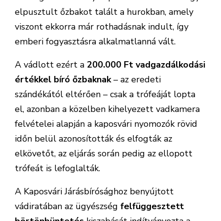
elpusztult őzbakot talált a hurokban, amely
viszont ekkorra már rothadásnak indult, így
emberi fogyasztásra alkalmatlanná vált.
A vádlott ezért a
200.000 Ft vadgazdálkodási
értékkel bíró őzbaknak
– az eredeti
szándékától eltérően – csak a trófeáját lopta
el, azonban a közelben kihelyezett vadkamera
felvételei alapján a kaposvári nyomozók rövid
időn belül azonosították és elfogták az
elkövetőt, az eljárás során pedig az ellopott
trófeát is lefoglalták.
A Kaposvári Járásbírósághoz benyújtott
vádiratában az ügyészség
felfüggesztett