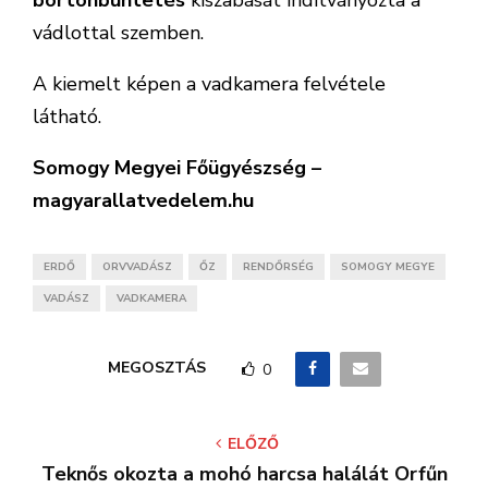
börtönbüntetés
kiszabását indítványozta a
vádlottal szemben.
A kiemelt képen a vadkamera felvétele
látható.
Somogy Megyei Főügyészség –
magyarallatvedelem.hu
ERDŐ
ORVVADÁSZ
ŐZ
RENDŐRSÉG
SOMOGY MEGYE
VADÁSZ
VADKAMERA
MEGOSZTÁS
0
ELŐZŐ
Teknős okozta a mohó harcsa halálát Orfűn