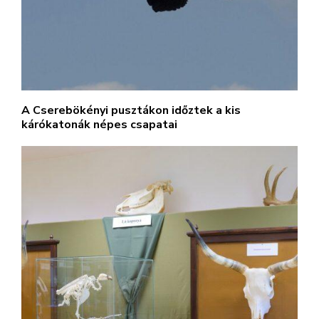
A Cserebökényi pusztákon időztek a kis
kárókatonák népes csapatai