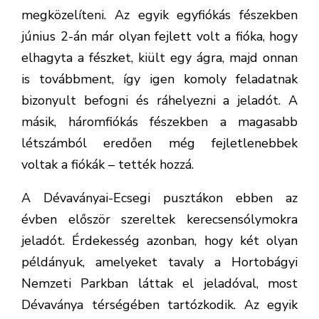
megközelíteni. Az egyik egyfiókás fészekben
június 2-án már olyan fejlett volt a fióka, hogy
elhagyta a fészket, kiült egy ágra, majd onnan
is továbbment, így igen komoly feladatnak
bizonyult befogni és ráhelyezni a jeladót. A
másik, háromfiókás fészekben a magasabb
létszámból eredően még fejletlenebbek
voltak a fiókák – tették hozzá.
A Dévaványai-Ecsegi pusztákon ebben az
évben először szereltek kerecsensólymokra
jeladót. Érdekesség azonban, hogy két olyan
példányuk, amelyeket tavaly a Hortobágyi
Nemzeti Parkban láttak el jeladóval, most
Dévaványa térségében tartózkodik. Az egyik