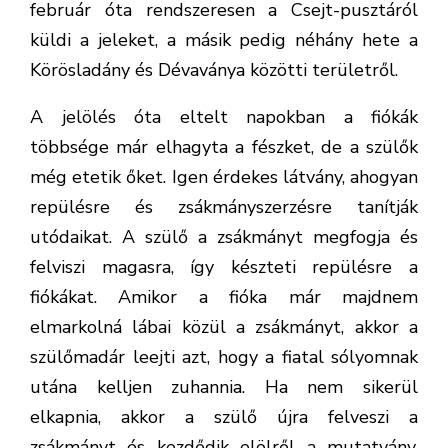
február óta rendszeresen a Csejt-pusztáról
küldi a jeleket, a másik pedig néhány hete a
Körösladány és Dévaványa közötti területről.
A jelölés óta eltelt napokban a fiókák
többsége már elhagyta a fészket, de a szülők
még etetik őket. Igen érdekes látvány, ahogyan
repülésre és zsákmányszerzésre tanítják
utódaikat. A szülő a zsákmányt megfogja és
felviszi magasra, így készteti repülésre a
fiókákat. Amikor a fióka már majdnem
elmarkolná lábai közül a zsákmányt, akkor a
szülőmadár leejti azt, hogy a fiatal sólyomnak
utána kelljen zuhannia. Ha nem sikerül
elkapnia, akkor a szülő újra felveszi a
zsákmányt és kezdődik elölről a mutatvány,