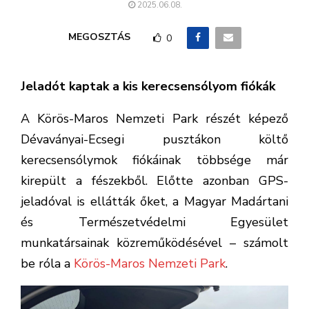
2025.06.08.
MEGOSZTÁS
0
Jeladót kaptak a kis kerecsensólyom fiókák
A Körös-Maros Nemzeti Park részét képező
Dévaványai-Ecsegi pusztákon költő
kerecsensólymok fiókáinak többsége már
kirepült a fészekből. Előtte azonban GPS-
jeladóval is ellátták őket, a Magyar Madártani
és Természetvédelmi Egyesület
munkatársainak közreműködésével – számolt
be róla a
Körös-Maros Nemzeti Park
.