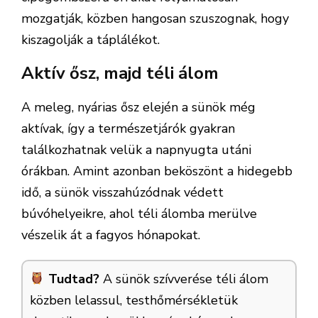
mozgatják, közben hangosan szuszognak, hogy
kiszagolják a táplálékot.
Aktív ősz, majd téli álom
A meleg, nyárias ősz elején a sünök még
aktívak, így a természetjárók gyakran
találkozhatnak velük a napnyugta utáni
órákban. Amint azonban beköszönt a hidegebb
idő, a sünök visszahúzódnak védett
búvóhelyeikre, ahol téli álomba merülve
vészelik át a fagyos hónapokat.
Tudtad?
A sünök szívverése téli álom
közben lelassul, testhőmérsékletük