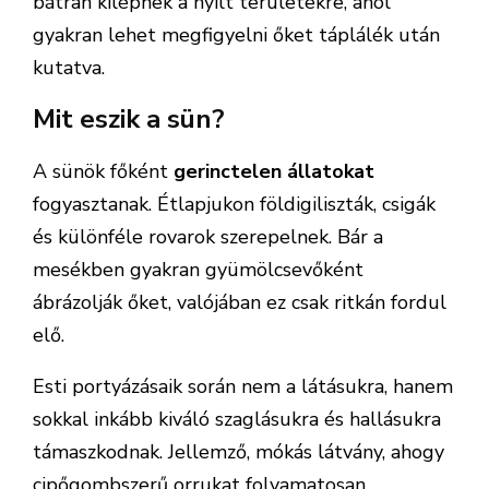
bátran kilépnek a nyílt területekre, ahol
gyakran lehet megfigyelni őket táplálék után
kutatva.
Mit eszik a sün?
A sünök főként
gerinctelen állatokat
fogyasztanak. Étlapjukon földigiliszták, csigák
és különféle rovarok szerepelnek. Bár a
mesékben gyakran gyümölcsevőként
ábrázolják őket, valójában ez csak ritkán fordul
elő.
Esti portyázásaik során nem a látásukra, hanem
sokkal inkább kiváló szaglásukra és hallásukra
támaszkodnak. Jellemző, mókás látvány, ahogy
cipőgombszerű orrukat folyamatosan