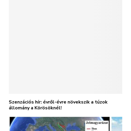
Szenzációs hír: évről-évre növekszik a túzok
állomány a Körösöknél!