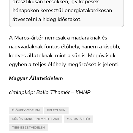
drasztikusan lecsökken, így képesek
hónapokon keresztül energiatakarékosan
átvészelni a hideg időszakot.
A Maros-ártér nemcsak a madaraknak és
nagyvadaknak fontos élőhely, hanem a kisebb,
kedves állatoknak, mint a sün is. Megóvásuk
egyben a teljes élőhely megőrzését is jelenti.
Magyar Állatvédelem
címlapkép: Balla Tihamér – KMNP
ÉLŐHELYVÉDELEM
KELETI SÜN
KÖRÖS-MAROS NEMZETI PARK
MAROS-ÁRTÉR
TERMÉSZETVÉDELEM