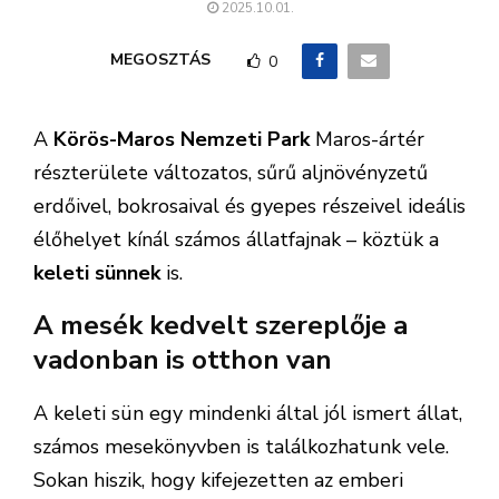
2025.10.01.
MEGOSZTÁS
0
A
Körös-Maros Nemzeti Park
Maros-ártér
részterülete változatos, sűrű aljnövényzetű
erdőivel, bokrosaival és gyepes részeivel ideális
élőhelyet kínál számos állatfajnak – köztük a
keleti sünnek
is.
A mesék kedvelt szereplője a
vadonban is otthon van
A keleti sün egy mindenki által jól ismert állat,
számos mesekönyvben is találkozhatunk vele.
Sokan hiszik, hogy kifejezetten az emberi