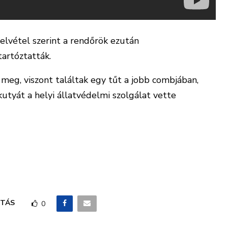
 felvétel szerint a rendőrök ezután
tartóztatták.
 meg, viszont találtak egy tűt a jobb combjában,
 kutyát a helyi állatvédelmi szolgálat vette
TÁS
0