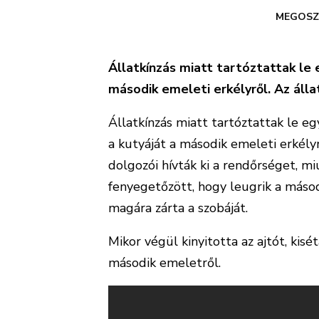
MEGOSZ
Állatkínzás miatt tartóztattak le 
második emeleti erkélyről. Az áll
Állatkínzás miatt tartóztattak le e
a kutyáját a második emeleti erkély
dolgozói hívták ki a rendőrséget, m
fenyegetőzött, hogy leugrik a másod
magára zárta a szobáját.
Mikor végül kinyitotta az ajtót, kisé
második emeletről.