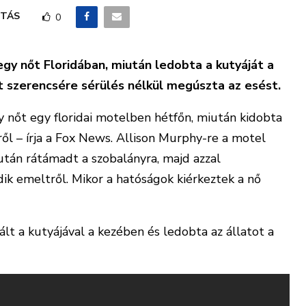
TÁS
0
egy nőt Floridában, miután ledobta a kutyáját a
at szerencsére sérülés nélkül megúszta az esést.
gy nőt egy floridai motelben hétfőn, miután kidobta
ről – írja a Fox News. Allison Murphy-re a motel
iután rátámadt a szobalányra, majd azzal
ik emeltről. Mikor a hatóságok kiérkeztek a nő
tált a kutyájával a kezében és ledobta az állatot a