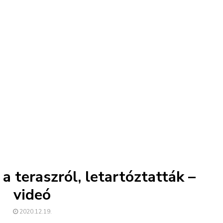
a teraszról, letartóztatták –
videó
2020.12.19.