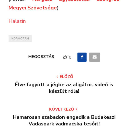
Megyei Szövetsége
)
Halazin
KORMORÁN
MEGOSZTÁS
0
ELŐZŐ
Élve fagyott a jégbe az aligátor, videó is
készült róla!
KÖVETKEZŐ
Hamarosan szabadon engedik a Budakeszi
Vadaspark vadmacska tesóit!