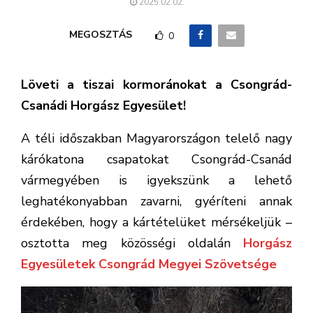
2025.02.02.
MEGOSZTÁS
0
Löveti a tiszai kormoránokat a Csongrád-
Csanádi Horgász Egyesület!
A téli időszakban Magyarországon telelő nagy
kárókatona csapatokat Csongrád-Csanád
vármegyében is igyekszünk a lehető
leghatékonyabban zavarni, gyéríteni annak
érdekében, hogy a kártételüket mérsékeljük –
osztotta meg közösségi oldalán
Horgász
Egyesületek Csongrád Megyei Szövetsége