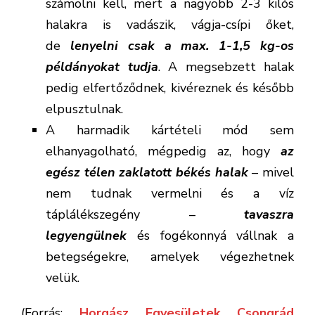
számolni kell, mert a nagyobb 2-3 kilós
halakra is vadászik, vágja-csípi őket,
de
lenyelni csak a max. 1-1,5 kg-os
példányokat tudja
. A megsebzett halak
pedig elfertőződnek, kivéreznek és később
elpusztulnak.
A harmadik kártételi mód sem
elhanyagolható, mégpedig az, hogy
az
egész télen zaklatott békés halak
– mivel
nem tudnak vermelni és a víz
táplálékszegény –
tavaszra
legyengülnek
és fogékonnyá vállnak a
betegségekre, amelyek végezhetnek
velük.
(Forrás:
Horgász Egyesületek Csongrád