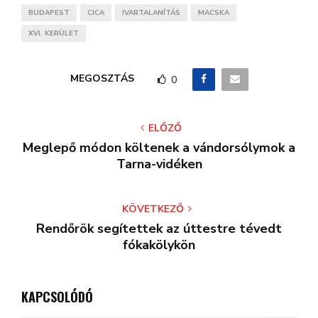
BUDAPEST
CICA
IVARTALANÍTÁS
MACSKA
XVI. KERÜLET
MEGOSZTÁS
0
ELŐZŐ
Meglepő módon költenek a vándorsólymok a
Tarna-vidéken
KÖVETKEZŐ
Rendőrök segítettek az úttestre tévedt
fókakölykön
KAPCSOLÓDÓ