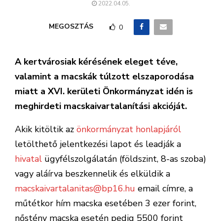
2022.04.05.
MEGOSZTÁS
0
A kertvárosiak kérésének eleget téve,
valamint a macskák túlzott elszaporodása
miatt a XVI. kerületi Önkormányzat idén is
meghirdeti macskaivartalanítási akcióját.
Akik kitöltik az
önkormányzat honlapjáról
letölthető jelentkezési lapot és leadják a
hivatal
ügyfélszolgálatán (földszint, 8-as szoba)
vagy aláírva beszkennelik és elküldik a
macskaivartalanitas@bp16.hu
email címre, a
műtétkor hím macska esetében 3 ezer forint,
nőstény macska esetén pedig 5500 forint