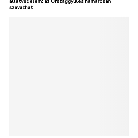
állatvédelem: az Országgyűlés hamarosan
szavazhat