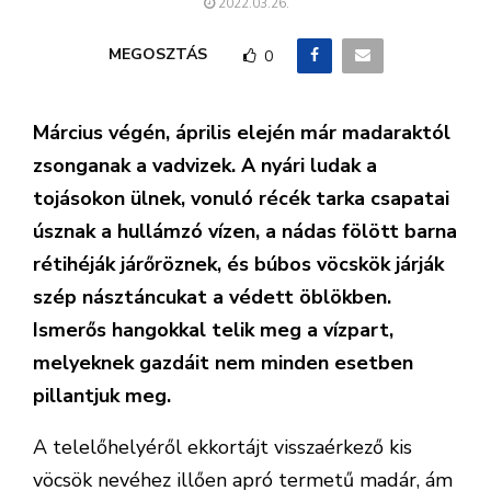
2022.03.26.
MEGOSZTÁS
0
Március végén, április elején már madaraktól
zsonganak a vadvizek. A nyári ludak a
tojásokon ülnek, vonuló récék tarka csapatai
úsznak a hullámzó vízen, a nádas fölött barna
rétihéják járőröznek, és búbos vöcskök járják
szép násztáncukat a védett öblökben.
Ismerős hangokkal telik meg a vízpart,
melyeknek gazdáit nem minden esetben
pillantjuk meg.
A telelőhelyéről ekkortájt visszaérkező kis
vöcsök nevéhez illően apró termetű madár, ám