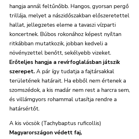
hangja annál feltűnőbb. Hangos, gyorsan pergő
trillája, melyet a nászidőszakban előszeretettel
hallat, jellegzetes eleme a tavaszi vízparti
koncertnek. Búbos rokonához képest nyíltan
ritkábban mutatkozik, jobban kedveli a
növényzettel benőtt, sekélyebb vizeket.
Erőteljes hangja a revírfoglalásban játszik
szerepet.
A pár így tudatja a fajtársakkal
területének határait. Ha ebből nem értenek a
szomszédok, a kis madár nem rest a harcra sem,
és villámgyors rohammal utasítja rendre a
határsértőt.
A kis vöcsök (Tachybaptus ruficollis)
Magyarországon védett faj,