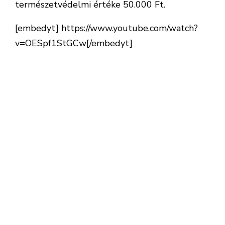
természetvédelmi értéke 50.000 Ft.
[embedyt] https://www.youtube.com/watch?
v=OESpf1StGCw[/embedyt]