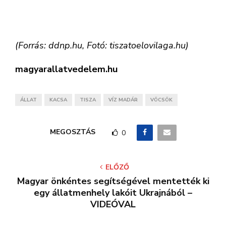
(Forrás: ddnp.hu, Fotó: tiszatoelovilaga.hu)
magyarallatvedelem.hu
ÁLLAT
KACSA
TISZA
VÍZ MADÁR
VÖCSÖK
MEGOSZTÁS
0
ELŐZŐ
Magyar önkéntes segítségével mentették ki
egy állatmenhely lakóit Ukrajnából –
VIDEÓVAL