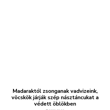
Madaraktól zsonganak vadvizeink,
vöcskök járják szép násztáncukat a
védett öblökben