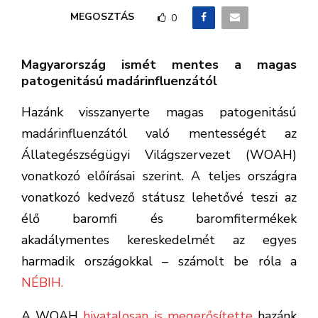
MEGOSZTÁS
0
Magyarország ismét mentes a magas
patogenitású madárinfluenzától
Hazánk visszanyerte magas patogenitású
madárinfluenzától való mentességét az
Állategészségügyi Világszervezet (WOAH)
vonatkozó előírásai szerint. A teljes országra
vonatkozó kedvező státusz lehetővé teszi az
élő baromfi és baromfitermékek
akadálymentes kereskedelmét az egyes
harmadik országokkal – számolt be róla a
NÉBIH.
A WOAH
hivatalosan is megerősítette
hazánk