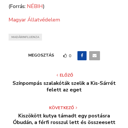
(Forrás:
NÉBIH
)
Magyar Állatvédelem
MADÁRINFLUENZA
MEGOSZTÁS
0
ELŐZŐ
Színpompás szalakóták szelik a Kis-Sárrét
felett az eget
KÖVETKEZŐ
Kiszökött kutya támadt egy postásra
Óbudán, a férfi rosszul lett és összeesett