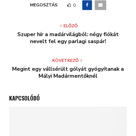
MEGOSZTÁS
0
ELŐZŐ
Szuper hír a madárvilágból: négy fiókát
nevelt fel egy parlagi saspár!
KÖVETKEZŐ
Megint egy vállsérült gólyát gyógyítanak a
Mályi Madármentőknél
KAPCSOLÓDÓ