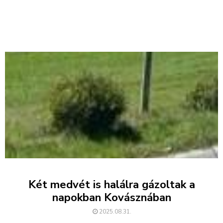
Két medvét is halálra gázoltak a
napokban Kovásznában
2025.08.31.