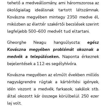
tehető a medveállomány, ami háromszorosa az
ökológiailag ideálisnak tartott létszámnak.
Kovászna megyében mintegy 2350 medve él,
miközben az élettér szakértői becslések szerint
legfeljebb 500–600 medvét tud eltartani.
Gheorghe Neagu hangsúlyozta:
egész
Kovászna megyében problémát okoznak a
medvék a településeken.
Naponta érkeznek
bejelentések a 112-es segélyhívóra.
Kovászna megyében az elmúlt években milliós
nagyságrendre rúgtak a kártérítési igények,
idén viszont a medvék, farkasok, sakálok stb.
által okozott kár összege körülbelül 250 ezer
lej volt.