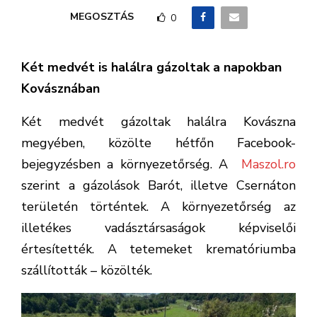
MEGOSZTÁS
0
Két medvét is halálra gázoltak a napokban
Kovásznában
Két medvét gázoltak halálra Kovászna
megyében, közölte hétfőn Facebook-
bejegyzésben a környezetőrség. A
Maszol.ro
szerint a gázolások Barót, illetve Csernáton
területén történtek. A környezetőrség az
illetékes vadásztársaságok képviselői
értesítették. A tetemeket krematóriumba
szállították – közölték.