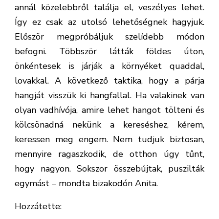
annál közelebbről találja el, veszélyes lehet.
Így ez csak az utolsó lehetőségnek hagyjuk.
Először megpróbáljuk szelídebb módon
befogni. Többször látták földes úton,
önkéntesek is járják a környéket quaddal,
lovakkal. A következő taktika, hogy a párja
hangját visszük ki hangfallal. Ha valakinek van
olyan vadhívója, amire lehet hangot tölteni és
kölcsönadná nekünk a kereséshez, kérem,
keressen meg engem. Nem tudjuk biztosan,
mennyire ragaszkodik, de otthon úgy tűnt,
hogy nagyon. Sokszor összebújtak, puszilták
egymást – mondta bizakodón Anita.
Hozzátette: