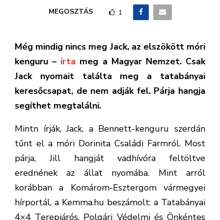
MEGOSZTÁS
1
Még mindig nincs meg Jack, az elszökött móri
kenguru –
írta
meg a Magyar Nemzet. Csak
Jack nyomait találta meg a tatabányai
keresőcsapat, de nem adják fel. Párja hangja
segíthet megtalálni.
Mintn írják, Jack, a Bennett-kenguru szerdán
tűnt el a móri Dorinita Családi Farmról. Most
párja, Jill hangját vadhívóra feltöltve
erednének az állat nyomába. Mint arról
korábban a Komárom-Esztergom vármegyei
hírportál, a Kemma.hu beszámolt: a Tatabányai
4×4 Terepjárós, Polgári Védelmi és Önkéntes