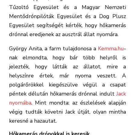
Tűzoltó Egyesület és a Magyar Nemzeti
Mentődrónpilóták Egyesület és a Dog Plusz
Egyesület segítségét kérték, hogy hőkamerás
drónnal eredjenek az ausztrál állat nyomára.
György Anita, a farm tulajdonosa a
Kemma.hu
-
nak elmondta, hogy bár több helyről is
jelezték, hogy látták az állatot, mire a
helyszínre értek, már nyoma veszett. A
polgárőrökkel kiegészülve végül a csapat
péntek délután hőkamerás drónnal indult
Jack
nyomába
. Mint mondta: az észlelések alapján
végig tudták követni Jack útját, olyan mintha
keresné a hazautat.
Hőkamerás drónokkal is keresik