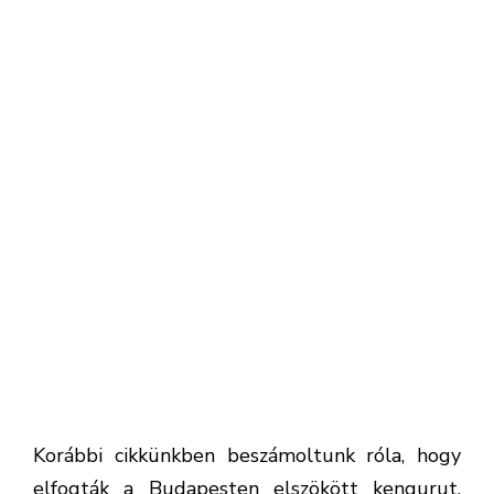
Korábbi cikkünkben beszámoltunk róla, hogy
elfogták a Budapesten elszökött kengurut.