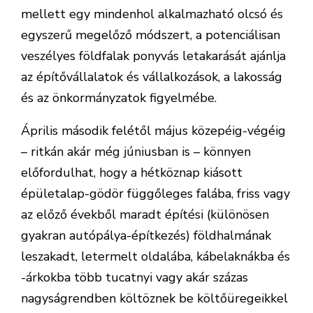
mellett egy mindenhol alkalmazható olcsó és
egyszerű megelőző módszert, a potenciálisan
veszélyes földfalak ponyvás letakarását ajánlja
az építővállalatok és vállalkozások, a lakosság
és az önkormányzatok figyelmébe.
Április második felétől május közepéig-végéig
– ritkán akár még júniusban is – könnyen
előfordulhat, hogy a hétköznap kiásott
épületalap-gödör függőleges falába, friss vagy
az előző évekből maradt építési (különösen
gyakran autópálya-építkezés) földhalmának
leszakadt, letermelt oldalába, kábelaknákba és
-árkokba több tucatnyi vagy akár százas
nagyságrendben költöznek be költőüregeikkel