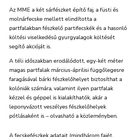
Az MME a két sárfészket építő faj, a füsti és
molnárfecske mellett elindította a
partfalakban fészkelő partifecskék és a hasonló
költési viselkedésű gyurgyalagok költését
segítő akcióját is.
A téli időszakban erodálódott, egy-két méter
magas partfalak március-áprilisi függőlegesre
faragásával bárki fészkelőhelyet biztosíthat a
kolóniák számára, valamint ilyen partfalak
kézzel és géppel is kialakíthatók, akár a
leponyvázott veszélyes fészkelőhelyek
pótlásaként is – olvasható a közleményben.
A fecskefészkek adatait (mindhárom fajét,