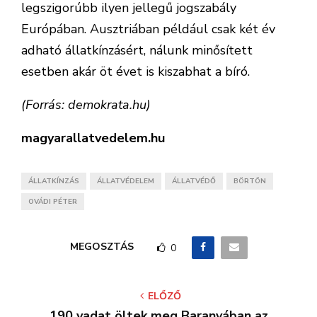
legszigorúbb ilyen jellegű jogszabály
Európában. Ausztriában például csak két év
adható állatkínzásért, nálunk minősített
esetben akár öt évet is kiszabhat a bíró.
(Forrás: demokrata.hu)
magyarallatvedelem.hu
ÁLLATKÍNZÁS
ÁLLATVÉDELEM
ÁLLATVÉDŐ
BÖRTÖN
OVÁDI PÉTER
MEGOSZTÁS
0
ELŐZŐ
190 vadat öltek meg Baranyában az