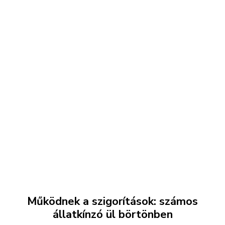
Működnek a szigorítások: számos
állatkínzó ül börtönben