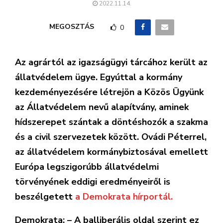
2022.11.14.
MEGOSZTÁS
0
Az agrártól az igazságügyi tárcához került az
állatvédelem ügye. Egyúttal a kormány
kezdeményezésére létrejön a Közös Ügyünk
az Állatvédelem nevű alapítvány, aminek
hídszerepet szántak a döntéshozók a szakma
és a civil szervezetek között. Ovádi Péterrel,
az állatvédelem kormánybiztosával emellett
Európa legszigorúbb állatvédelmi
törvényének eddigi eredményeiről is
beszélgetett
a Demokrata hírportál.
Demokrata: – A balliberális oldal szerint ez