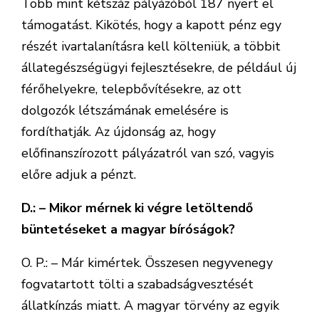
Több mint kétszáz pályázóból 187 nyert el
támogatást. Kikötés, hogy a kapott pénz egy
részét ivartalanításra kell költeniük, a többit
állategészségügyi fejlesztésekre, de például új
férőhelyekre, telepbővítésekre, az ott
dolgozók létszámának emelésére is
fordíthatják. Az újdonság az, hogy
előfinanszírozott pályázatról van szó, vagyis
előre adjuk a pénzt.
D.: – Mikor mérnek ki végre letöltendő
büntetéseket a magyar bíróságok?
O. P.: – Már kimértek. Összesen negyvenegy
fogvatartott tölti a szabadságvesztését
állatkínzás miatt. A magyar törvény az egyik