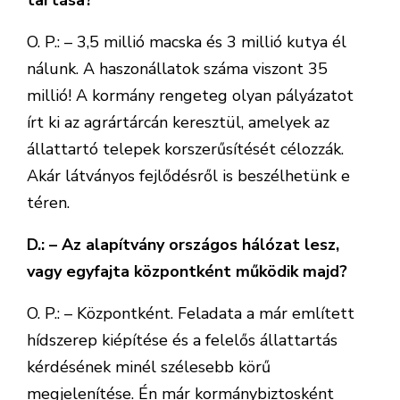
tartása?
O. P.: – 3,5 millió macska és 3 millió kutya él
nálunk. A haszonállatok száma viszont 35
millió! A kormány rengeteg olyan pályázatot
írt ki az agrártárcán keresztül, amelyek az
állattartó telepek korszerűsítését célozzák.
Akár látványos fejlődésről is beszélhetünk e
téren.
D.: – Az alapítvány országos hálózat lesz,
vagy egyfajta központként működik majd?
O. P.: – Központként. Feladata a már említett
hídszerep kiépítése és a felelős állattartás
kérdésének minél szélesebb körű
megjelenítése. Én már kormánybiztosként