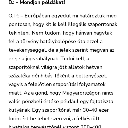
D.: – Mondjon példákat!
O. P.: – Európában egyedül mi határoztuk meg
pontosan, hogy kit is kell illegális szapo­rítónak
tekinteni. Nem tudom, hogy hányan hagytak
fel a törvény hatálybalépése óta ezzel a
tevékenységgel, de a jelek szerint megvan az
ereje a jogszabálynak. Tudni kell, a
szaporítóknál világra jött állatok hetven
százaléka génhibás, főként a beltenyészet,
vagyis a felelőtlen szaporítási folyamatok
miatt. Az a gond, hogy Magyarországon nincs
valós pénzbeli értéke például egy fajtatiszta
kutyának. Egy szaporítónál már 30-40 ezer
forintért be lehet szerezni, a felkészült,
hivatalos tenyésztőnél viszont 300-400