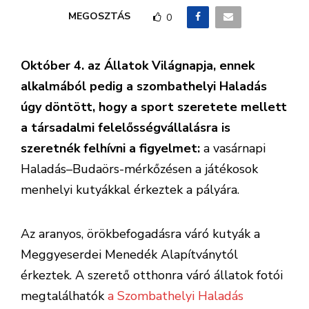
MEGOSZTÁS
0
Október 4. az Állatok Világnapja, ennek
alkalmából pedig a szombathelyi Haladás
úgy döntött, hogy a sport szeretete mellett
a társadalmi felelősségvállalásra is
szeretnék felhívni a figyelmet:
a vasárnapi
Haladás–Budaörs-mérkőzésen a játékosok
menhelyi kutyákkal érkeztek a pályára.
Az aranyos, örökbefogadásra váró kutyák a
Meggyeserdei Menedék Alapítványtól
érkeztek. A szerető otthonra váró állatok fotói
megtalálhatók
a Szombathelyi Haladás