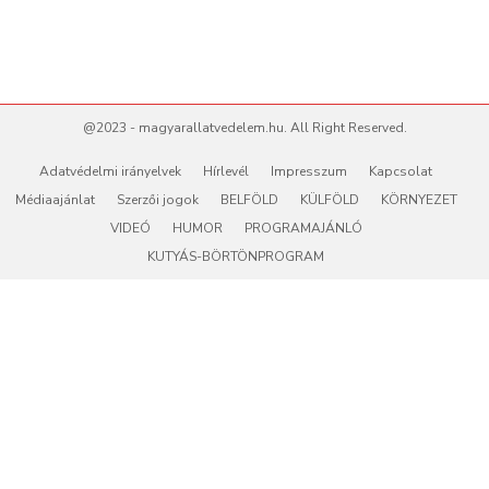
@2023 - magyarallatvedelem.hu. All Right Reserved.
Adatvédelmi irányelvek
Hírlevél
Impresszum
Kapcsolat
Médiaajánlat
Szerzői jogok
BELFÖLD
KÜLFÖLD
KÖRNYEZET
VIDEÓ
HUMOR
PROGRAMAJÁNLÓ
KUTYÁS-BÖRTÖNPROGRAM