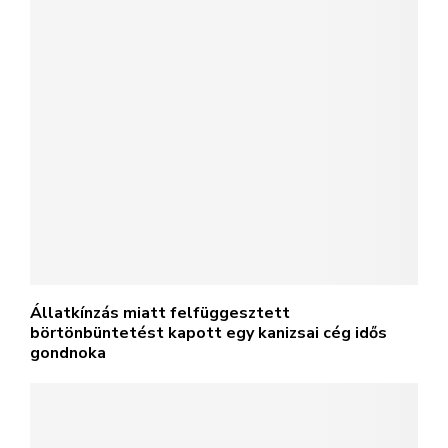
Állatkínzás miatt felfüggesztett
börtönbüntetést kapott egy kanizsai cég idős
gondnoka