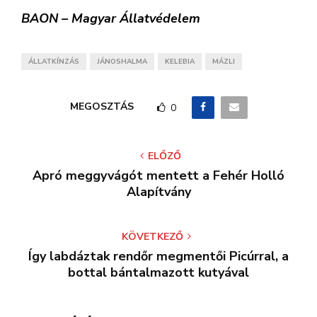
BAON – Magyar Állatvédelem
ÁLLATKÍNZÁS
JÁNOSHALMA
KELEBIA
MÁZLI
MEGOSZTÁS
0
ELŐZŐ
Apró meggyvágót mentett a Fehér Holló
Alapítvány
KÖVETKEZŐ
Így labdáztak rendőr megmentői Picúrral, a
bottal bántalmazott kutyával