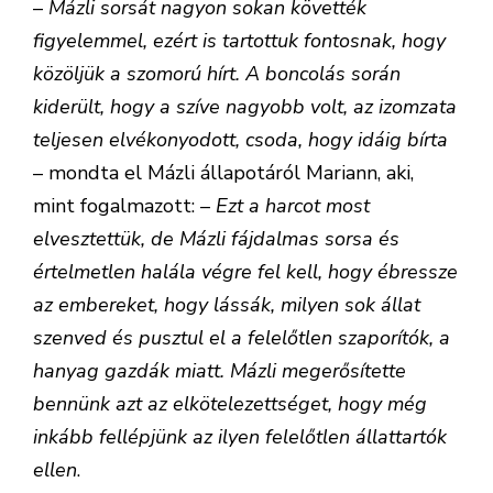
–
Mázli sorsát nagyon sokan követték
figyelemmel, ezért is tartottuk fontosnak, hogy
közöljük a szomorú hírt. A boncolás során
kiderült, hogy a szíve nagyobb volt, az izomzata
teljesen elvékonyodott, csoda, hogy idáig bírta
– mondta el Mázli állapotáról Mariann, aki,
mint fogalmazott: –
Ezt a harcot most
elvesztettük, de Mázli fájdalmas sorsa és
értelmetlen halála végre fel kell, hogy ébressze
az embereket, hogy lássák, milyen sok állat
szenved és pusztul el a felelőtlen szaporítók, a
hanyag gazdák miatt. Mázli megerősítette
bennünk azt az elkötelezettséget, hogy még
inkább fellépjünk az ilyen felelőtlen állattartók
ellen
.