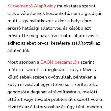
Kutyamentő Alapítvány
munkatársa szerint
csak a véletlennek köszönhető, nem a gazdáján
múlt – így nyilatkozott akkor a helyszínre
érkező hatósági állatorvos, és később ezt
erősítette meg az az ásotthalmi állatorvos is,
akihez az ebet orvosi kezelésre szállították az
állatvédők.
Most azonban a
BAON beszámolója
szerint
műtétre szorult a megkínzott kutya. Mivel a
külső sebek szépen gyógyultak, pénteken a
kutya orvosával egyeztetve sort kerítettek a
gondozói a daganat eltávolítására is, mielőtt
áttétet vagy további problémát okozott volna.
Elvitték az állatorvosához és úgy tűnt, minden