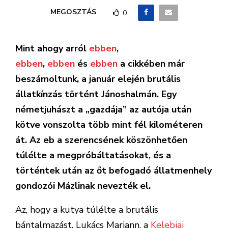
MEGOSZTÁS
0
Mint ahogy arról
ebben
,
ebben
,
ebben
és
ebben
a cikkében már
beszámoltunk, a január elején brutális
állatkínzás történt Jánoshalmán. Egy
németjuhászt a „gazdája” az autója után
kötve vonszolta több mint fél kilométeren
át. Az eb a szerencsének köszönhetően
túlélte a megpróbáltatásokat, és a
történtek után az őt befogadó állatmenhely
gondozói Mázlinak nevezték el.
Az, hogy a kutya túlélte a brutális
bántalmazást, Lukács Mariann, a
Kelebiai