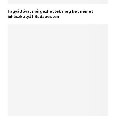
Fagyállóval mérgezhettek meg két német
juhászkutyát Budapesten