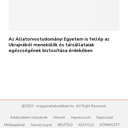
Az Állatorvostudományi Egyetem is fellép az
Ukrajnából menekülők és társállataiak
egészségének biztosítása érdekében
@2023 - magyarallatvedelem.hu. All Right Reserved.
Adatvédelmi irányelvek
Hírlevél
Impresszum
Kapcsolat
Médiaajánlat
Szerzői jogok
BELFÖLD
KÜLFÖLD
KÖRNYEZET