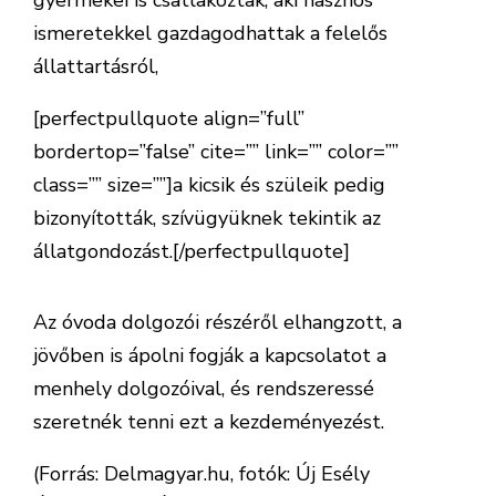
gyermekei is csatlakoztak, aki hasznos
ismeretekkel gazdagodhattak a felelős
állattartásról,
[perfectpullquote align=”full”
bordertop=”false” cite=”” link=”” color=””
class=”” size=””]a kicsik és szüleik pedig
bizonyították, szívügyüknek tekintik az
állatgondozást.[/perfectpullquote]
Az óvoda dolgozói részéről elhangzott, a
jövőben is ápolni fogják a kapcsolatot a
menhely dolgozóival, és rendszeressé
szeretnék tenni ezt a kezdeményezést.
(Forrás: Delmagyar.hu, fotók: Új Esély