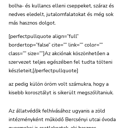
bolha- és kullancs elleni cseppeket, száraz és
nedves eledelt, jutalomfalatokat és még sok
más hasznos dolgot.
[perfectpullquote align=”full”
bordertop=”false” cite=”” link=”” color=””
class=”” size=””]Az akciónak köszönhetően a
szervezet teljes egészében fel tudta tölteni
készleteit,[/perfectpullquote]
az pedig külön öröm volt számukra, hogy a
kisebb korosztályt is sikerült megszólítaniuk.
Az állatvédők felhívásához ugyanis a zöld
intézményként működő Bercsényi utcai óvoda