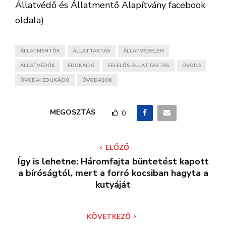
Állatvédő és Állatmentő Alapítvány facebook
oldala)
ÁLLATMENTŐK
ÁLLATTARTÁS
ÁLLATVÉDELEM
ÁLLATVÉDŐK
EDUKÁCIÓ
FELELŐS ÁLLATTARTÁS
ÓVODA
ÓVODAI EDUKÁCIÓ
ÓVODÁSOK
MEGOSZTÁS
0
ELŐZŐ
Így is lehetne: Háromfajta büntetést kapott
a bíróságtól, mert a forró kocsiban hagyta a
kutyáját
KÖVETKEZŐ