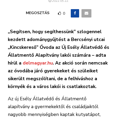
2022.05.22.
MEGOSZTÁS
0
„Segítsen, hogy segíthessünk” szlogennel
kezdett adománygyűjtést a Bercsényi utcai
„Kincskereső” Óvoda az Új Esély Állatvédő és
Állatmentő Alapítvány lakói számára – adta
hírül a
delmagyar.hu
. Az akció során nemcsak
az óvodába járó gyerekeket és szüleiket
sikerült megszólítani, de a felhíváshoz a
környék és a város lakói is csatlakoztak.
Az új Esély Állatvédő és Állatmentő
alapítvány a gyermekektől és családjaiktól
nagyobb mennyiségben kaptak kutyatápot,