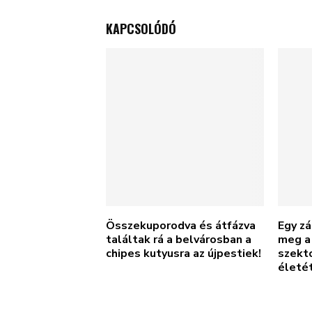
KAPCSOLÓDÓ
Összekuporodva és átfázva
Egy z
találtak rá a belvárosban a
meg a 
chipes kutyusra az újpestiek!
szekto
életé