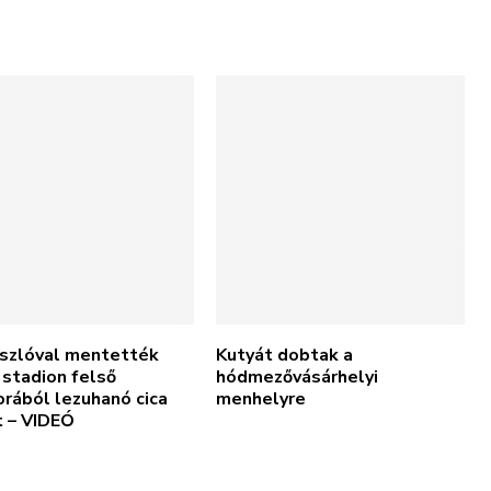
ászlóval mentették
Kutyát dobtak a
stadion felső
hódmezővásárhelyi
rából lezuhanó cica
menhelyre
t – VIDEÓ