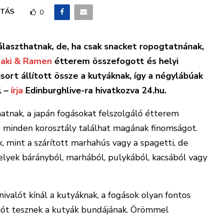
TÁS
0
álaszthatnak, de, ha csak snacket ropogtatnának,
aki & Ramen
étterem összefogott és helyi
ort állított össze a kutyáknak, így a négylábúak
l –
írja
Edinburghlive-ra hivatkozva 24.hu.
hatnak, a japán fogásokat felszolgáló étterem
s minden korosztály találhat magának finomságot.
, mint a szárított marhahús vagy a spagetti, de
elyek bárányból, marhából, pulykából, kacsából vagy
valót kínál a kutyáknak, a fogások olyan fontos
 jót tesznek a kutyák bundájának. Örömmel