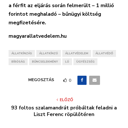
a férfit az eljárás során felmerült – 1 millió
forintot meghaladó – bűnügyi költség
megfizetésére.
magyarallatvedelem.hu
ÁLLATKÍNZÁS
ÁLLATKÍNZÓ
ÁLLATVÉDELEM
ÁLLATVÉDŐ
BÍRÓSÁG
BŰNCSELEKMÉNY
LÓ
ÜGYÉSZSÉG
MEGOSZTÁS
0
ELŐZŐ
93 foltos szalamandrát próbáltak feladni a
Liszt Ferenc röpülőtéren