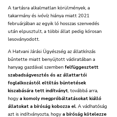
A tartásra alkalmatlan körülmények, a
takarmány és ivóvíz hiánya miatt 2021
februárjában az egyik ló hosszas szenvedés
után elpusztult, a többi állat pedig kórosan
lesoványodott.
A Hatvani Járási Ügyészség az állatkínzás
bűntette miatt benyújtott vádiratában a
hanyag gazdával szemben
felfüggesztett
szabadságvesztés és az állattartói
foglalkozástól eltiltás büntetések
kiszabására tett indítványt
, továbbá arra,
hogy
a komoly megpróbáltatásokat kiálló
állatokat a bíróság kobozza el
. A vádhatóság
azt is indítványozta, hogy
a bíróság kötelezze