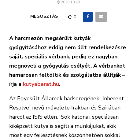
2020.10.28.
MEGOSZTÁS
0
A harcmezőn megsérült kutyák
gyógyításához eddig nem állt rendelkezésre
saját, speciális vérbank, pedig ez nagyban
megnöveli a gyógyulás esélyét. A vérbankot
hamarosan feltöltik és szolgálatba állítják –
írja a
kutyabarat.hu
.
Az Egyesült Államok hadseregének „Inherent
Resolve” nevű művelete Irakban és Szíriában
harcol az ISIS ellen. Sok katonai, speciálisan
kiképzett kutya is segíti a munkájukat, akik
most egy fejlesztésnek köszönhetően sokkal