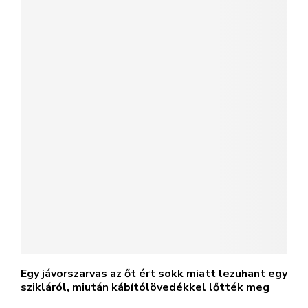
Egy jávorszarvas az őt ért sokk miatt lezuhant egy
szikláról, miután kábítólövedékkel lőtték meg