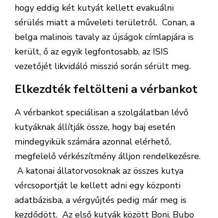
hogy eddig két kutyát kellett evakuálni
sérülés miatt a műveleti területről. Conan, a
belga malinois tavaly az újságok címlapjára is
került, ő az egyik legfontosabb, az ISIS
vezetőjét likvidáló misszió során sérült meg.
Elkezdték feltölteni a vérbankot
A vérbankot speciálisan a szolgálatban lévő
kutyáknak állítják össze, hogy baj esetén
mindegyikük számára azonnal elérhető,
megfelelő vérkészítmény álljon rendelkezésre.
A katonai állatorvosoknak az összes kutya
vércsoportját le kellett adni egy központi
adatbázisba, a vérgyűjtés pedig már meg is
kezdődött. Az első kutyák között Boni, Bubo