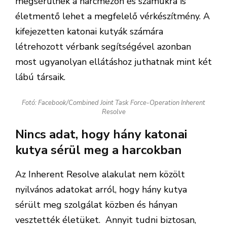
megsérülnek a harcmezőn és számukra is
életmentő lehet a megfelelő vérkészítmény. A
kifejezetten katonai kutyák számára
létrehozott vérbank segítségével azonban
most ugyanolyan ellátáshoz juthatnak mint két
lábú társaik.
Fotó: Facebook/Combined Joint Task Force-Operation Inherent
Resolve
Nincs adat, hogy hány katonai
kutya sérül meg a harcokban
Az Inherent Resolve alakulat nem közölt
nyilvános adatokat arról, hogy hány kutya
sérült meg szolgálat közben és hányan
vesztették életüket. Annyit tudni biztosan,