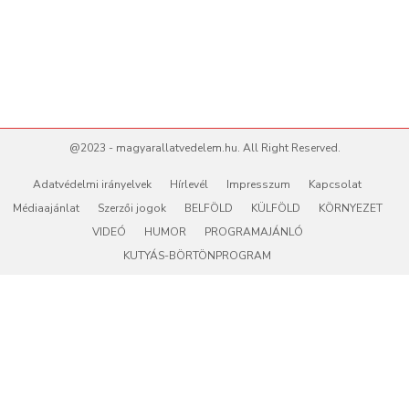
@2023 - magyarallatvedelem.hu. All Right Reserved.
Adatvédelmi irányelvek
Hírlevél
Impresszum
Kapcsolat
Médiaajánlat
Szerzői jogok
BELFÖLD
KÜLFÖLD
KÖRNYEZET
VIDEÓ
HUMOR
PROGRAMAJÁNLÓ
KUTYÁS-BÖRTÖNPROGRAM