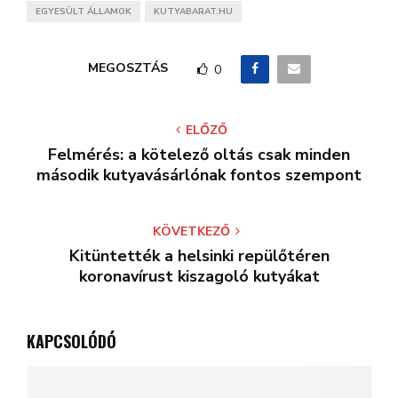
EGYESÜLT ÁLLAMOK
KUTYABARAT.HU
MEGOSZTÁS
0
ELŐZŐ
Felmérés: a kötelező oltás csak minden
második kutyavásárlónak fontos szempont
KÖVETKEZŐ
Kitüntették a helsinki repülőtéren
koronavírust kiszagoló kutyákat
KAPCSOLÓDÓ