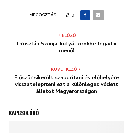
MEGOSZTÁS
0
ELŐZŐ
Oroszlán Szonja: kutyát örökbe fogadni
menő!
KÖVETKEZŐ
Először sikerült szaporítani és élőhelyére
visszatelepíteni ezt a különleges védett
állatot Magyarországon
KAPCSOLÓDÓ