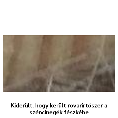
Kiderült, hogy került rovarirtószer a
széncinegék fészkébe