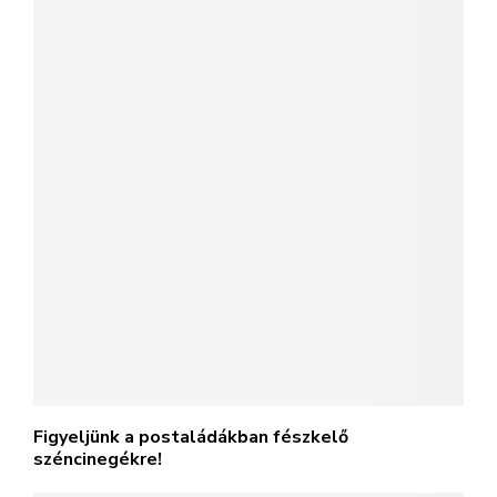
Figyeljünk a postaládákban fészkelő
széncinegékre!