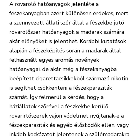
A rovarölő hatóanyagok jelenléte a
fészekanyagban azért különösen érdekes, mert
a szennyezett állati szőr által a fészekbe jutó
rovarölőszer hatóanyagok a madarak számára
akár előnyöket is jelenthet. Korábbi kutatások
alapján a fészeképítés során a madarak által
felhasznált egyes aromás növények
hatóanyagai, de akár még a fészekanyagba
beépített cigarettacsikkekből származó nikotin
is segíthet csökkenteni a fészekparaziták
számát. Így felmerül a kérdés, hogy a
háziállatok szőrével a fészkekbe kerülő
rovarirtószerek vajon védelmet nyújtanak-e a
fészekparaziták és egyéb élősködők ellen, vagy
inkább kockázatot jelentenek a szülőmadarakra