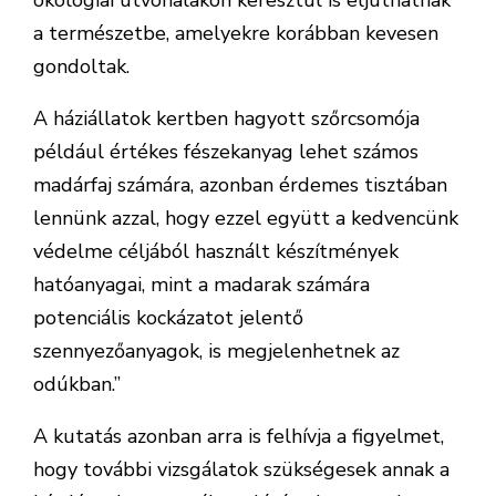
ökológiai útvonalakon keresztül is eljuthatnak
a természetbe, amelyekre korábban kevesen
gondoltak.
A háziállatok kertben hagyott szőrcsomója
például értékes fészekanyag lehet számos
madárfaj számára, azonban érdemes tisztában
lennünk azzal, hogy ezzel együtt a kedvencünk
védelme céljából használt készítmények
hatóanyagai, mint a madarak számára
potenciális kockázatot jelentő
szennyezőanyagok, is megjelenhetnek az
odúkban.”
A kutatás azonban arra is felhívja a figyelmet,
hogy további vizsgálatok szükségesek annak a