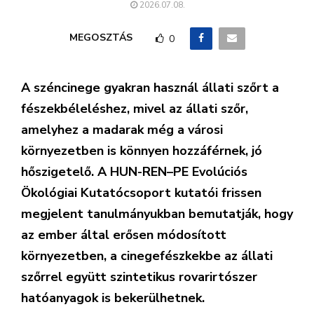
2026.07.08.
MEGOSZTÁS
0
A széncinege gyakran használ állati szőrt a
fészekbéleléshez, mivel az állati szőr,
amelyhez a madarak még a városi
környezetben is könnyen hozzáférnek, jó
hőszigetelő. A HUN-REN–PE Evolúciós
Ökológiai Kutatócsoport kutatói frissen
megjelent tanulmányukban bemutatják, hogy
az ember által erősen módosított
környezetben, a cinegefészkekbe az állati
szőrrel együtt szintetikus rovarirtószer
hatóanyagok is bekerülhetnek.