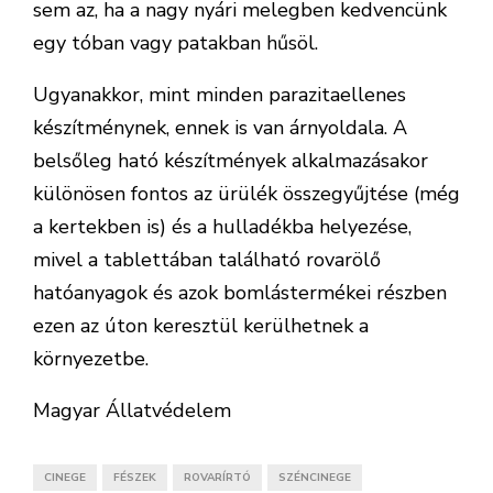
sem az, ha a nagy nyári melegben kedvencünk
egy tóban vagy patakban hűsöl.
Ugyanakkor, mint minden parazitaellenes
készítménynek, ennek is van árnyoldala. A
belsőleg ható készítmények alkalmazásakor
különösen fontos az ürülék összegyűjtése (még
a kertekben is) és a hulladékba helyezése,
mivel a tablettában található rovarölő
hatóanyagok és azok bomlástermékei részben
ezen az úton keresztül kerülhetnek a
környezetbe.
Magyar Állatvédelem
CINEGE
FÉSZEK
ROVARÍRTÓ
SZÉNCINEGE