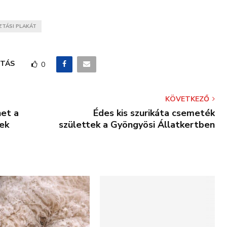
ZTÁSI PLAKÁT
TÁS
0
KÖVETKEZŐ
et a
Édes kis szurikáta csemeték
ek
születtek a Gyöngyösi Állatkertben