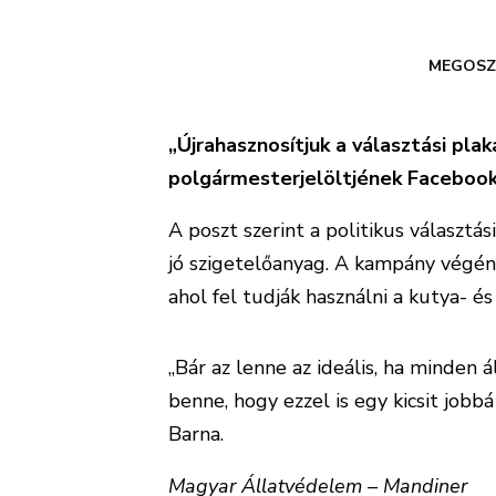
MEGOSZ
„Újrahasznosítjuk a választási pl
polgármesterjelöltjének Faceboo
A poszt szerint a politikus választá
jó szigetelőanyag. A kampány végén 
ahol fel tudják használni a kutya- é
„Bár az lenne az ideális, ha minden á
benne, hogy ezzel is egy kicsit jobb
Barna.
Magyar Állatvédelem – Mandiner