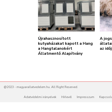
Újrahasznosított
A jogs
kutyaházakat kapott a Hang
állata
a Hangtalanokért
az idő
Állatmentő Alapítvány
@2023 - magyarallatvedelem.hu. All Right Reserved.
Adatvédelmi irányelvek
Hírlevél
Impresszum
Kapcsol