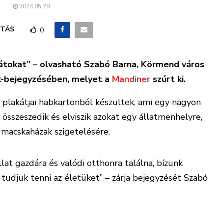
2024.05.28.
TÁS
0
akátokat” – olvasható Szabó Barna, Körmend város
k-bejegyzésében, melyet a
Mandiner
szúrt ki.
si plakátjai habkartonból készültek, ami egy nagyon
összeszedik és elviszik azokat egy állatmenhelyre,
s macskaházak szigetelésére.
llat gazdára és valódi otthonra találna, bízunk
á tudjuk tenni az életüket” – zárja bejegyzését Szabó