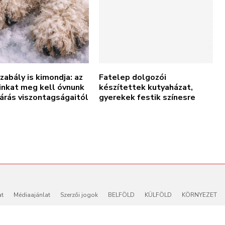
zabály is kimondja: az
Fatelep dolgozói
inkat meg kell óvnunk
készítettek kutyaházat,
járás viszontagságaitól
gyerekek festik színesre
at
Médiaajánlat
Szerzői jogok
BELFÖLD
KÜLFÖLD
KÖRNYEZET