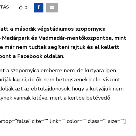
TÁS
0
latt a második végstádiumos szopornyica
a – Madárpark és Vadmadár-mentőközpontba, mint
már nem tudtak segíteni rajtuk és el kellett
pont a Facebook oldalán.
nt a szopornyica emberre nem, de kutyára igen
udják kapni, de ők nem betegszenek bele, viszont
ndolják azt az ebtulajdonosok, hogy a kutyájuk nem
lynek vannak kitéve, mert a kertbe betévedő
top=”false” cite=”” link=”” color=”” class=”” size=””]
őzés a kutyák esetében az szoponyica elleni