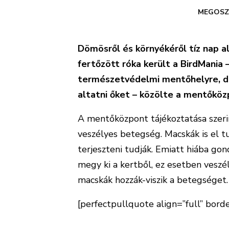
MEGOSZ
Dömösről és környékéről tíz nap a
fertőzött róka került a BirdMani
természetvédelmi mentőhelyre, de 
altatni őket – közölte a mentőköz
A mentőközpont tájékoztatása szeri
veszélyes betegség. Macskák is el t
terjeszteni tudják. Emiatt hiába go
megy ki a kertből, ez esetben veszé
macskák hozzák-viszik a betegséget.
[perfectpullquote align=”full” border
„Egyetlen hatásos védekezés, megel