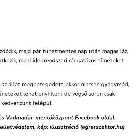
 ismételni kell. Javaslom, KÉREM, minden
 kutyája oltottságát, ha kell, pótolja, vagy frissítse
zdődik, majd pár tünetmentes nap után magas láz,
ntkezik, majd idegrendszeri rángatózós tüneteket
 ha az állat megbetegedett, akkor nincsen gyógymód,
üneteket lehet enyhíteni, de végső soron csak
 kedvencünk felépül.
 és Vadmadár-mentőközpont Facebook oldal,
atvédelem, kép: illusztráció (agrarszektor.hu)