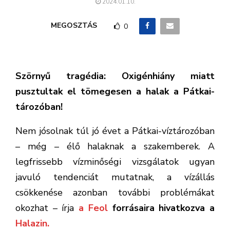
2024.01.10.
MEGOSZTÁS
0
Szörnyű tragédia: Oxigénhiány miatt
pusztultak el tömegesen a halak a Pátkai-
tározóban!
Nem jósolnak túl jó évet a Pátkai-víztározóban
– még – élő halaknak a szakemberek. A
legfrissebb vízminőségi vizsgálatok ugyan
javuló tendenciát mutatnak, a vízállás
csökkenése azonban további problémákat
okozhat – írja
a Feol
forrásaira hivatkozva a
Halazin.