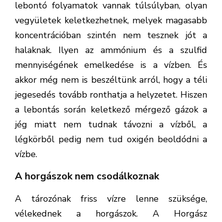
lebontó folyamatok vannak túlsúlyban, olyan
vegyületek keletkezhetnek, melyek magasabb
koncentrációban szintén nem tesznek jót a
halaknak. Ilyen az ammónium és a szulfid
mennyiségének emelkedése is a vízben. És
akkor még nem is beszéltünk arról, hogy a téli
jegesedés tovább ronthatja a helyzetet. Hiszen
a lebontás során keletkező mérgező gázok a
jég miatt nem tudnak távozni a vízből, a
légkörből pedig nem tud oxigén beoldódni a
vízbe.
A horgászok nem csodálkoznak
A tározónak friss vízre lenne szüksége,
vélekednek a horgászok. A Horgász