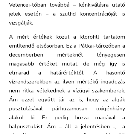
Velencei-tóban továbbá – kénkiválásra utaló
jelek esetén – a szulfid koncentrációját is
vizsgálják.
A mért értékek közül a klorofill tartalom
említendő elsősorban. Ez a Pátkai-tározóban a
decemberben mérteknél lényegesen
magasabb értéket mutat, de még így is
elmarad a határértéktől. A hasonló
vízrendszerekben az ilyen mértékű ingadozás
nem ritka, vélekednek a vízügyi szakemberek.
Ám ezzel együtt jár az is, hogy az algák
pusztulásával párhuzamosan oxigénhiány
alakul ki. Ez pedig hozza magával a
halpusztulást. Ám – áll a jelentésben -, a