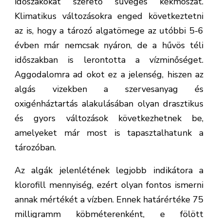
időszakokat szerető süveges kékmoszat.
Klimatikus változásokra enged következtetni
az is, hogy a tározó algatömege az utóbbi 5-6
évben már nemcsak nyáron, de a hűvös téli
időszakban is lerontotta a vízminőséget.
Aggodalomra ad okot ez a jelenség, hiszen az
algás vizekben a szervesanyag és
oxigénháztartás alakulásában olyan drasztikus
és gyors változások következhetnek be,
amelyeket már most is tapasztalhatunk a
tározóban.
Az algák jelenlétének legjobb indikátora a
klorofill mennyiség, ezért olyan fontos ismerni
annak mértékét a vízben. Ennek határértéke 75
milligramm köbméterenként, e fölött