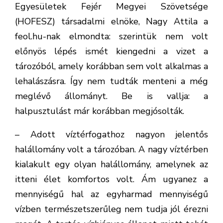
Egyesületek Fejér Megyei Szövetsége
(HOFESZ) társadalmi elnöke, Nagy Attila a
feol.hu-nak elmondta: szerintük nem volt
előnyös lépés ismét kiengedni a vizet a
tározóból, amely korábban sem volt alkalmas a
lehalászásra. Így nem tudták menteni a még
meglévő állományt. Be is vallja: a
halpusztulást már korábban megjósolták.
– Adott víztérfogathoz nagyon jelentős
halállomány volt a tározóban. A nagy víztérben
kialakult egy olyan halállomány, amelynek az
itteni élet komfortos volt. Ám ugyanez a
mennyiségű hal az egyharmad mennyiségű
vízben természetszerűleg nem tudja jól érezni