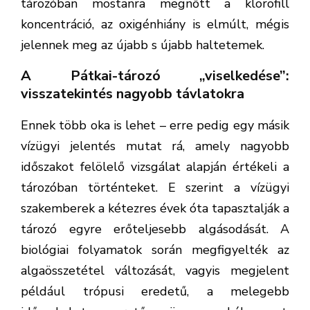
tározóban mostanra megnőtt a klorofill
koncentráció, az oxigénhiány is elmúlt, mégis
jelennek meg az újabb s újabb haltetemek.
A Pátkai-tározó „viselkedése”:
visszatekintés nagyobb távlatokra
Ennek több oka is lehet – erre pedig egy másik
vízügyi jelentés mutat rá, amely nagyobb
időszakot felölelő vizsgálat alapján értékeli a
tározóban történteket. E szerint a vízügyi
szakemberek a kétezres évek óta tapasztalják a
tározó egyre erőteljesebb algásodását. A
biológiai folyamatok során megfigyelték az
algaösszetétel változását, vagyis megjelent
például trópusi eredetű, a melegebb