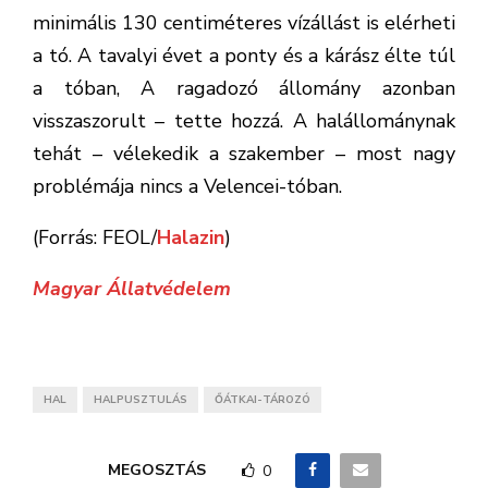
minimális 130 centiméteres vízállást is elérheti
a tó. A tavalyi évet a ponty és a kárász élte túl
a tóban, A ragadozó állomány azonban
visszaszorult – tette hozzá. A halállománynak
tehát – vélekedik a szakember – most nagy
problémája nincs a Velencei-tóban.
(Forrás: FEOL/
Halazin
)
Magyar Állatvédelem
HAL
HALPUSZTULÁS
ŐÁTKAI-TÁROZÓ
MEGOSZTÁS
0