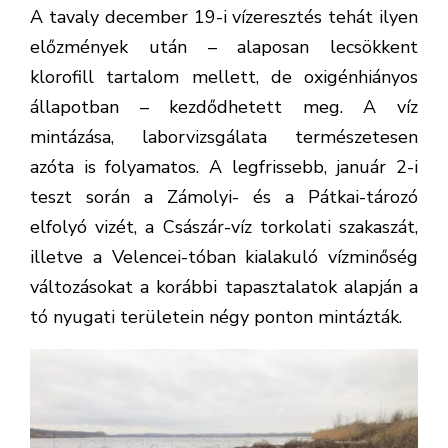
A tavaly december 19-i vízeresztés tehát ilyen
előzmények után – alaposan lecsökkent
klorofill tartalom mellett, de oxigénhiányos
állapotban – kezdődhetett meg. A víz
mintázása, laborvizsgálata természetesen
azóta is folyamatos. A legfrissebb, január 2-i
teszt során a Zámolyi- és a Pátkai-tározó
elfolyó vizét, a Császár-víz torkolati szakaszát,
illetve a Velencei-tóban kialakuló vízminőség
változásokat a korábbi tapasztalatok alapján a
tó nyugati területein négy ponton mintázták.