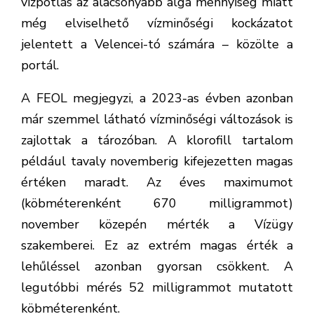
vízpótlás az alacsonyabb alga mennyiség miatt
még elviselhető vízminőségi kockázatot
jelentett a Velencei-tó számára – közölte a
portál.
A FEOL megjegyzi, a 2023-as évben azonban
már szemmel látható vízminőségi változások is
zajlottak a tározóban. A klorofill tartalom
például tavaly novemberig kifejezetten magas
értéken maradt. Az éves maximumot
(köbméterenként 670 milligrammot)
november közepén mérték a Vízügy
szakemberei. Ez az extrém magas érték a
lehűléssel azonban gyorsan csökkent. A
legutóbbi mérés 52 milligrammot mutatott
köbméterenként.