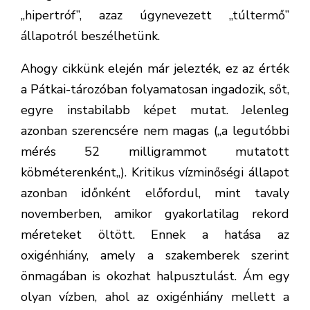
„hipertróf”, azaz úgynevezett „túltermő”
állapotról beszélhetünk.
Ahogy cikkünk elején már jelezték, ez az érték
a Pátkai-tározóban folyamatosan ingadozik, sőt,
egyre instabilabb képet mutat. Jelenleg
azonban szerencsére nem magas („a legutóbbi
mérés 52 milligrammot mutatott
köbméterenként„). Kritikus vízminőségi állapot
azonban időnként előfordul, mint tavaly
novemberben, amikor gyakorlatilag rekord
méreteket öltött. Ennek a hatása az
oxigénhiány, amely a szakemberek szerint
önmagában is okozhat halpusztulást. Ám egy
olyan vízben, ahol az oxigénhiány mellett a