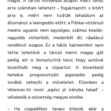
magát. A tartós vízhiányos állapot miatt tehát
erre számítani lehetett – fogalmazott, s kitért
arra is, miért nem tudták lehalászni az
állományt a leengedés előtt: a Pátkai-víztározó
medre ugyanis nem egységes, számos kisebb-
nagyobb víztestből, mederből áll, ráadásul
rendkívül iszapos. Ez a hálós halmentést nem
tette lehetővé, a tározó menti magas gát
pedig azt is bonyolulttá teszi, hogy autóval
közelítsék meg a vízpartot. A következő
hetekre prognosztizált jegesedés pedig
tovább nehezíti a műveletet. Ellenben a
Velencei-tó most „egész jó irányba halad” –
vélekedik a szövetség megyei elnöke.
– Ha csapadékos tavasz érkezik, akár a