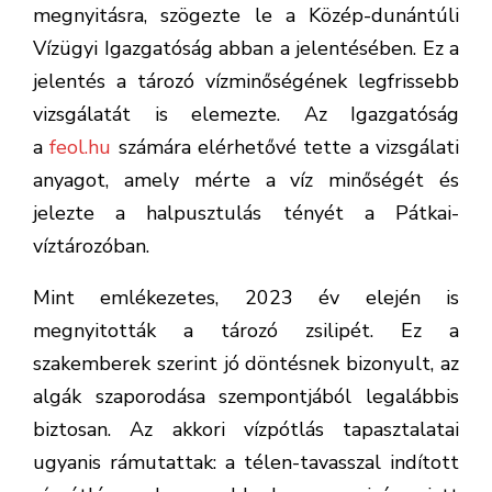
megnyitásra, szögezte le a Közép-dunántúli
Vízügyi Igazgatóság abban a jelentésében. Ez a
jelentés a tározó vízminőségének legfrissebb
vizsgálatát is elemezte. Az Igazgatóság
a
feol.hu
számára elérhetővé tette a vizsgálati
anyagot, amely mérte a víz minőségét és
jelezte a halpusztulás tényét a Pátkai-
víztározóban.
Mint emlékezetes, 2023 év elején is
megnyitották a tározó zsilipét. Ez a
szakemberek szerint jó döntésnek bizonyult, az
algák szaporodása szempontjából legalábbis
biztosan. Az akkori vízpótlás tapasztalatai
ugyanis rámutattak: a télen-tavasszal indított