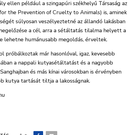
ály ellen például a szingapúri székhelyű Társaság az
for the Prevention of Cruelty to Animals) is, aminek
szségét súlyosan veszélyeztetné az állandó lakásban
gelőzése a cél, arra a sétáltatás tilalma helyett a
le lehetne humánusabb megoldás, érveltek.
ol próbálkoztak már hasonlóval, igaz, kevesebb
ában a nappali kutyasétáltatást és a nagyobb
de Sanghajban és más kínai városokban is érvényben
b kutya tartását tiltja a lakosságnak.
hu