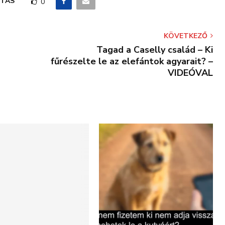
TÁS
0
KÖVETKEZŐ
Tagad a Caselly család – Ki
fűrészelte le az elefántok agyarait? –
VIDEÓVAL