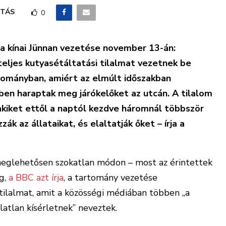
TÁS
0
 a kínai Jünnan vezetése november 13-án:
eljes kutyasétáltatási tilalmat vezetnek be
tományban, amiért az elmúlt időszakban
ben haraptak meg járókelőket az utcán. A tilalom
akiket ettől a naptól kezdve háromnál többször
k az állataikat, és elaltatják őket – írja a
meglehetősen szokatlan módon – most az érintettek
g,
a BBC azt írja
, a tartomány vezetése
 tilalmat, amit a közösségi médiában többen „a
zálatlan kísérletnek” neveztek.