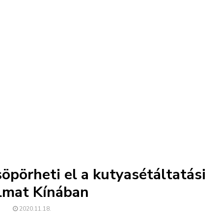
pörheti el a kutyasétáltatási
almat Kínában
2020.11.18.