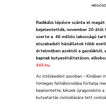
MEGOSZ
Radikális lépésre szánta el magát
bejelentették, november 20-ától t
szerte a 46 milliós lakosságú tar
elszabadult háziállatok több eset
értelmében azoktól a gazdáktól, 
kapnak kutyasétáltatáson, elkobozzá
444.hu
.
Az intézkedést azonban – Kínában 
tömeges felháborodása fúrhatja me
bejelentette, készek újragondolni a
kutyatartás civilizálására tett civili