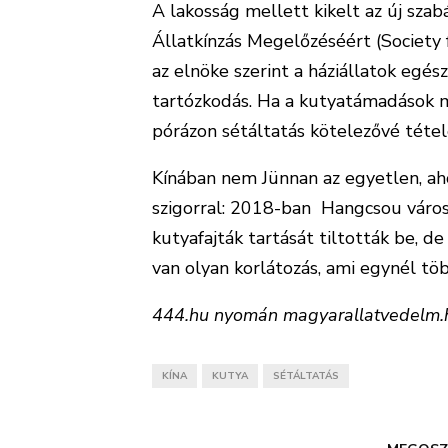
A lakosság mellett kikelt az új szab
Állatkínzás Megelőzéséért (Society 
az elnöke szerint a háziállatok egé
tartózkodás. Ha a kutyatámadások me
pórázon sétáltatás kötelezővé téte
Kínában nem Jünnan az egyetlen, ah
szigorral: 2018-ban Hangcsou város
kutyafajták tartását tiltották be, 
van olyan korlátozás, ami egynél töb
444.hu nyomán magyarallatvedelm.
KÍNA
KUTYA
SÉTÁLTATÁS