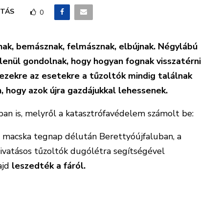
TÁS
0
nak, bemásznak, felmásznak, elbújnak. Négylábú
lenül gondolnak, hogy hogyan fognak visszatérni
 ezekre az esetekre a tűzoltók mindig találnak
, hogy azok újra gazdájukkal lehessenek.
an is, melyről a katasztrófavédelem számolt be:
 macska tegnap délután Berettyóújfaluban, a
hivatásos tűzoltók dugólétra segítségével
ajd
leszedték a fáról.