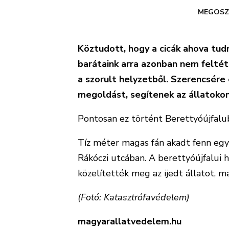
MEGOSZ
Köztudott, hogy a cicák ahova tud
barátaink arra azonban nem feltét
a szorult helyzetből. Szerencsére
megoldást, segítenek az állatokon
Pontosan ez történt Berettyóújfalub
Tíz méter magas fán akadt fenn egy
Rákóczi utcában. A berettyóújfalui 
közelítették meg az ijedt állatot, m
(Fotó: Katasztrófavédelem)
magyarallatvedelem.hu