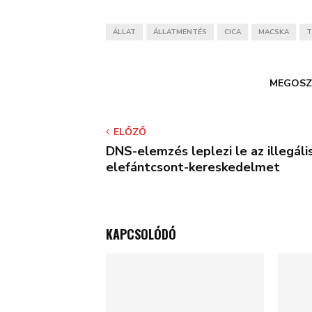
ÁLLAT
ÁLLATMENTÉS
CICA
MACSKA
T
MEGOSZ
ELŐZŐ
DNS-elemzés leplezi le az illegáli
elefántcsont-kereskedelmet
KAPCSOLÓDÓ