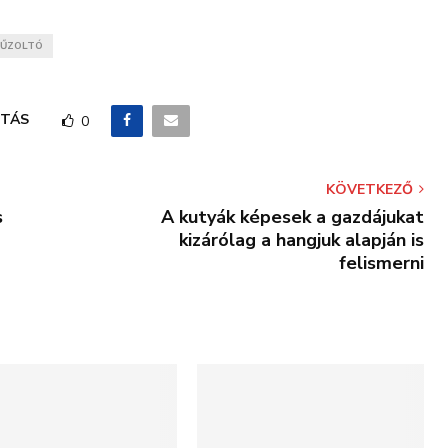
ŰZOLTÓ
TÁS
0
KÖVETKEZŐ
s
A kutyák képesek a gazdájukat
kizárólag a hangjuk alapján is
felismerni